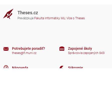
Theses.cz
Prevádzkuje
Fakulta informatiky MU
,
Více o Theses
Potrebujete poradiť?
Zapojené školy
theses@fi.muni.cz
Správcovia zapojených škôl
Nápoveda
Súkromie
Často kladené dotazy
Přístupnost
Zobrazit klasickou verzi
Hore