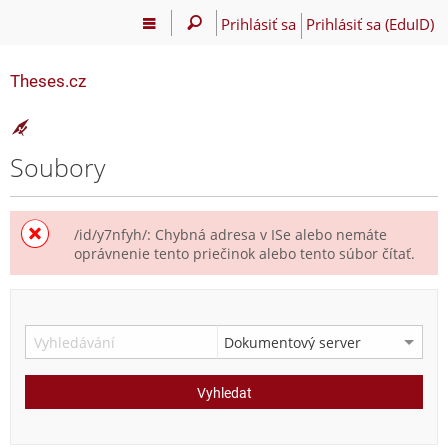
Prihlásiť sa
Prihlásiť sa (EduID)
Theses.cz
Soubory
/id/y7nfyh/: Chybná adresa v ISe alebo nemáte
oprávnenie tento priečinok alebo tento súbor čítať.
Vyhledat