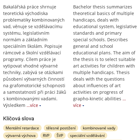
Bakalářská práce shrnuje
Bachelor thesis summarizes
teoretická východiska
theoretical basics of multiple
problematiky kombinovaných
handicaps, deals with
vad, věnuje se vzdělávacímu
educational system, legislative
systému, legislativním
standards and primary
normám a základním
special schools. Describes
speciálním školám. Popisuje
general and school
rámcové a školní vzdělávací
educational plans. The aim of
programy. Cílem práce je
the thesis is to select suitable
vytipovat vhodné výtvarné
art activities for children with
techniky, zabývá se otázkami
multiple handicaps. Thesis
působení výtvarných činností
deals with the questions
na grafomotorické schopnosti
about influences of art
a samostatností při práci žáků
activities on progress of
s kombinovanými vadami.
grapho-kinetic abilities
…
Výsledkem
…více
více
Klíčová slova
Mentální retardace
tělesné postižení
kombinované vady
výtvarná výchova
RVP
ŠVP
speciální vzdělávání