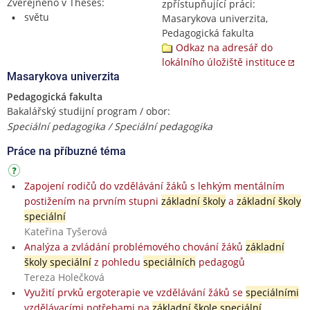
Zveřejněno v Theses:
zpřístupňující práci:
světu
Masarykova univerzita,
Pedagogická fakulta
Odkaz na adresář do
lokálního úložiště instituce
Masarykova univerzita
Pedagogická fakulta
Bakalářský studijní program / obor:
Speciální pedagogika / Speciální pedagogika
Práce na příbuzné téma
Zapojení rodičů do vzdělávání žáků s lehkým mentálním
postižením na prvním stupni
základní školy
a
základní školy
speciální
Kateřina Tyšerová
Analýza a zvládání problémového chování žáků
základní
školy speciální
z pohledu
speciálních
pedagogů
Tereza Holečková
Využití prvků ergoterapie ve vzdělávání žáků se
speciálními
vzdělávacími potřebami na
základní škole speciální