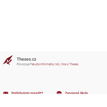
Theses.cz
Provozuje
Fakulta informatiky MU
,
Více o Theses
Potřebujete poradit?
Zapojené školy
theses@fi.muni.cz
Správci zapojených škol