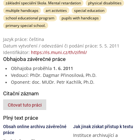
základní speciální škola. Mental retardation
physical disabilities
multiple handicaps
art activities
special education
school educational program
pupils with handicaps
primary special school.
Jazyk práce: čeština
Datum vytvoření / odevzdání či podání práce: 5. 5. 2011
Identifikátor:
https://is.muni.cz/th/zifml/
Obhajoba závěrečné práce
Obhajoba proběhla
1. 6. 2011
Vedoucí: PhDr. Dagmar Přinosilová, Ph.D.
Oponent: doc. MUDr. Petr Kachlík, Ph.D.
Citační záznam
Citovat tuto práci
Plný text práce
Obsah online archivu závěrečné
Jak jinak získat přístup k textu
práce
Instituce archivující a