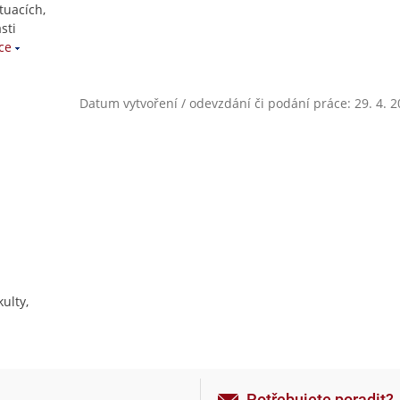
tuacích,
sti
ce
Datum vytvoření / odevzdání či podání práce: 29. 4. 
ulty,
Potřebujete poradit?