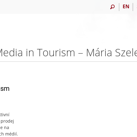
EN
 Media in Tourism – Mária Szel
rism
tivní
 prodej
je na
ch médií.