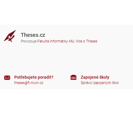
Theses.cz
Provozuje
Fakulta informatiky MU
,
Více o Theses
Potřebujete poradit?
Zapojené školy
theses@fi.muni.cz
Správci zapojených škol
Nápověda
Soukromí
Často kladené dotazy
Přístupnost
Zobrazit klasickou verzi