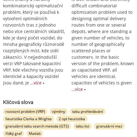
kombinatorický optimalizační
difficult combinatorial
problém, který se používá k
optimization problem used to
vytvoření optimálních
designing optimal delivery
rozvozních tras z jednoho
routes from one or several
nebo více centrálních skladišť,
depots, where are standing a
kde je daný počet vozidel, do
given number of vehicles, to
mnoha geograficky různorodě
number of geographically
rozptýlených míst, kde sídlí
scattered places or
zákazníci. V nejjednodušší
customers. In the basic
verzi VRP takzvané kapacitní
version of the problem, known
VRP, kde všechny vozidla jsou
as capacitated VRP, all
identické a kapacity vozidel
vehicles are identical,
jsou dané, je
…více
capacities of vehicles is given
…více
Klíčová slova
rozvozní problém (VRP)
výměny
tabu prohledávání
heuristika Clarka a Wrighta
2 opt heuristika
granulární tabu search metoda (GTS)
tabu list
granulární mez
řídký graf
Matlab