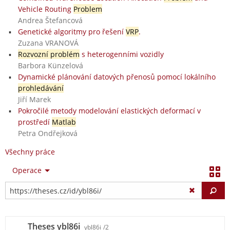
Vehicle Routing
Problem
Andrea Štefancová
Genetické algoritmy pro řešení
VRP
.
Zuzana VRANOVÁ
Rozvozní problém
s heterogenními vozidly
Barbora Künzelová
Dynamické plánování datových přenosů pomocí lokálního
prohledávání
Jiří Marek
Pokročilé metody modelování elastických deformací v
prostředí
Matlab
Petra Ondřejková
Všechny práce
Operace
Vy
Theses ybl86i
ybl86i
/2