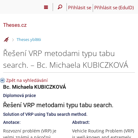
Přihlásit se
Přihlásit se (EduID)
Theses.cz
>
Theses ybl86i
Řešení VRP metodami typu tabu
search. – Bc. Michaela KUBICZKOVÁ
Zpět na vyhledávání
Bc. Michaela KUBICZKOVÁ
Diplomová práce
Řešení VRP metodami typu tabu search.
Solution of VRP using Tabu search method.
Anotace:
Abstract:
Rozvozní problém (VRP) je
Vehicle Routing Problem (VRP)
velmi známý a náročný
is well-known and extremely