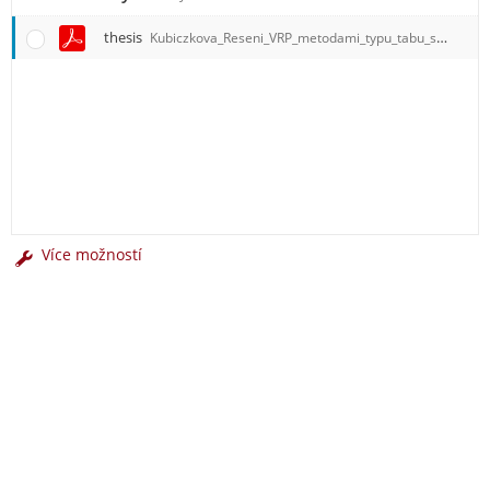
thesis
Kubiczkova_Reseni_VRP_metodami_typu_tabu_search.pdf
Více možností