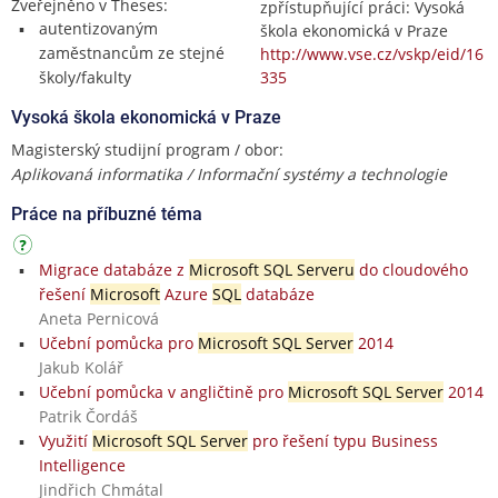
Zveřejněno v Theses:
zpřístupňující práci: Vysoká
autentizovaným
škola ekonomická v Praze
zaměstnancům ze stejné
http://www.vse.cz/vskp/eid/16
školy/fakulty
335
Vysoká škola ekonomická v Praze
Magisterský studijní program / obor:
Aplikovaná informatika / Informační systémy a technologie
Práce na příbuzné téma
Migrace databáze z
Microsoft SQL Serveru
do cloudového
řešení
Microsoft
Azure
SQL
databáze
Aneta Pernicová
Učební pomůcka pro
Microsoft SQL Server
2014
Jakub Kolář
Učební pomůcka v angličtině pro
Microsoft SQL Server
2014
Patrik Čordáš
Využití
Microsoft SQL Server
pro řešení typu Business
Intelligence
Jindřich Chmátal