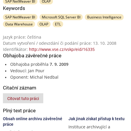
SAP NetWeaver BI
OLAP
Keywords
SAP NetWeaver BI
Microsoft SQL Server BI
Business Intelligence
Data Warehouse
OLAP
ETL
Jazyk práce: čeština
Datum vytvoření / odevzdání či podání práce: 13. 10. 2008
Identifikátor:
http://www.vse.cz/vskp/eid/16335
Obhajoba závěrečné práce
Obhajoba proběhla
7. 9. 2009
Vedoucí: Jan Pour
Oponent: Michal Nedbal
Citační záznam
Citovat tuto práci
Plný text práce
Obsah online archivu závěrečné
Jak jinak získat přístup k textu
práce
Instituce archivující a