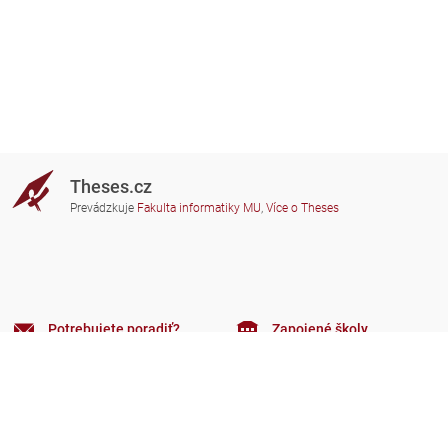
Theses.cz
Prevádzkuje
Fakulta informatiky MU
,
Více o Theses
Potrebujete poradiť?
Zapojené školy
theses@fi.muni.cz
Správcovia zapojených škôl
Nápoveda
Súkromie
Často kladené dotazy
Přístupnost