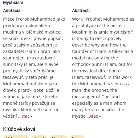
Mysticism
Anotácia:
Abstract:
Práce Prorok Muhammad jako
Work "Prophet Muhammad as
předobraz dokonalého
a prototype of the perfect
muslima v islámské mystice,
Muslim in Islamic mysticism,"
se snaží deskriptivně popsat,
is trying to descriptively
proč a jakým způsobem je
describe why and how the
zakladatel islámu brán jako
founder of Islam is taken as a
vzor nejen, pro ortodoxní
model not only for the
sunnitský islám, ale hlavně
orthodox Sunni Islam, but for
pro mystický směr islámu,
the mystical direction of
tasawwuf. V této práci je
Islam, tasawwuf. In this work,
Muhammad nahlížen jako
the Muhammad is seen as a
člověk, prorok, posel Boží, a
man, the prophet, the
zejména jako muž, kterého
messenger of God, and
mnohé taríqy považují za
especially as a man whom
mystika, který měl esoterní
many taríqa consider the
vědění
…viac
mystic
…viac
Kľúčové slová