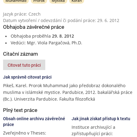
Muhammad
Prorok
Mystika
Korán
Jazyk práce: Czech
Datum vytvoření / odevzdání či podání práce: 29. 6. 2012
Obhajoba závěrečné práce
Obhajoba proběhla
29. 8. 2012
Vedúci: Mgr. Viola Pargačová, Ph.D.
Citační záznam
Citovat tuto práci
Jak správně citovat práci
Pikeš, Karel. Prorok Muhammad jako předobraz dokonalého
muslima v islámské mystice. Pardubice, 2012. bakalářská práce
(Bc.). Univerzita Pardubice. Fakulta filozofická
Plný text práce
Obsah online archivu závěrečné
Jak jinak získat přístup k textu
práce
Instituce archivující a
Zveřejněno v Theses:
zpřístupňující práci: