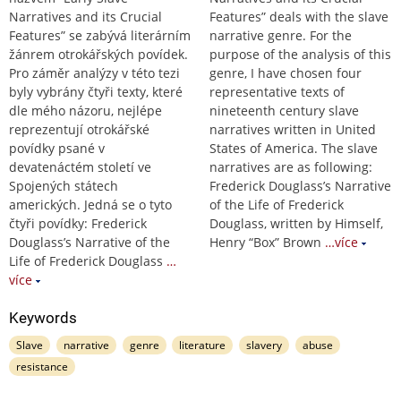
Narratives and its Crucial
Features” deals with the slave
Features” se zabývá literárním
narrative genre. For the
žánrem otrokářských povídek.
purpose of the analysis of this
Pro záměr analýzy v této tezi
genre, I have chosen four
byly vybrány čtyři texty, které
representative texts of
dle mého názoru, nejlépe
nineteenth century slave
reprezentují otrokářské
narratives written in United
povídky psané v
States of America. The slave
devatenáctém století ve
narratives are as following:
Spojených státech
Frederick Douglass’s Narrative
amerických. Jedná se o tyto
of the Life of Frederick
čtyři povídky: Frederick
Douglass, written by Himself,
Douglass’s Narrative of the
Henry “Box” Brown
…více
Life of Frederick Douglass
…
více
Keywords
Slave
narrative
genre
literature
slavery
abuse
resistance