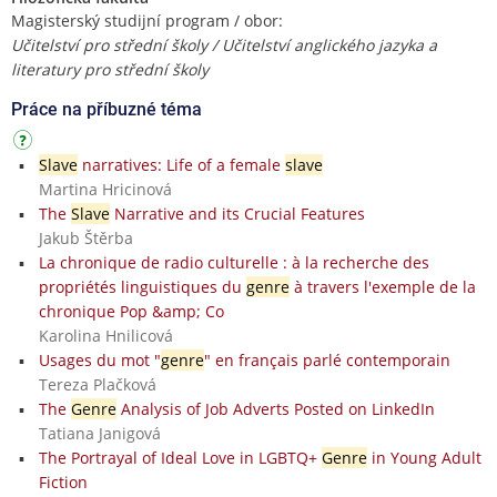
Magisterský studijní program / obor:
Učitelství pro střední školy / Učitelství anglického jazyka a
literatury pro střední školy
Práce na příbuzné téma
Slave
narratives: Life of a female
slave
Martina Hricinová
The
Slave
Narrative and its Crucial Features
Jakub Štěrba
La chronique de radio culturelle : à la recherche des
propriétés linguistiques du
genre
à travers l'exemple de la
chronique Pop &amp; Co
Karolina Hnilicová
Usages du mot "
genre
" en français parlé contemporain
Tereza Plačková
The
Genre
Analysis of Job Adverts Posted on LinkedIn
Tatiana Janigová
The Portrayal of Ideal Love in LGBTQ+
Genre
in Young Adult
Fiction