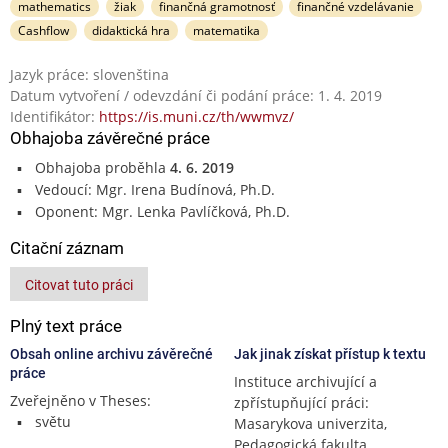
mathematics
žiak
finančná gramotnosť
finančné vzdelávanie
Cashflow
didaktická hra
matematika
Jazyk práce: slovenština
Datum vytvoření / odevzdání či podání práce: 1. 4. 2019
Identifikátor:
https://is.muni.cz/th/wwmvz/
Obhajoba závěrečné práce
Obhajoba proběhla
4. 6. 2019
Vedoucí: Mgr. Irena Budínová, Ph.D.
Oponent: Mgr. Lenka Pavlíčková, Ph.D.
Citační záznam
Citovat tuto práci
Plný text práce
Obsah online archivu závěrečné
Jak jinak získat přístup k textu
práce
Instituce archivující a
Zveřejněno v Theses:
zpřístupňující práci:
světu
Masarykova univerzita,
Pedagogická fakulta