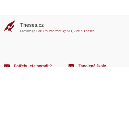
Theses.cz
Provozuje
Fakulta informatiky MU
,
Více o Theses
Potřebujete poradit?
Zapojené školy
theses@fi.muni.cz
Správci zapojených škol
Nápověda
Soukromí
Často kladené dotazy
Přístupnost
Zobrazit klasickou verzi