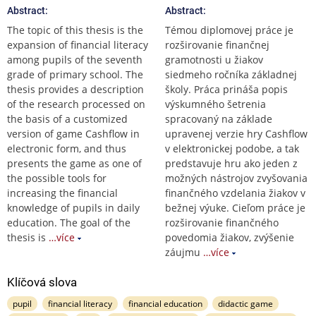
Abstract:
Abstract:
The topic of this thesis is the
Témou diplomovej práce je
expansion of financial literacy
rozširovanie finančnej
among pupils of the seventh
gramotnosti u žiakov
grade of primary school. The
siedmeho ročníka základnej
thesis provides a description
školy. Práca prináša popis
of the research processed on
výskumného šetrenia
the basis of a customized
spracovaný na základe
version of game Cashflow in
upravenej verzie hry Cashflow
electronic form, and thus
v elektronickej podobe, a tak
presents the game as one of
predstavuje hru ako jeden z
the possible tools for
možných nástrojov zvyšovania
increasing the financial
finančného vzdelania žiakov v
knowledge of pupils in daily
bežnej výuke. Cieľom práce je
education. The goal of the
rozširovanie finančného
thesis is
…více
povedomia žiakov, zvýšenie
záujmu
…více
Klíčová slova
pupil
financial literacy
financial education
didactic game