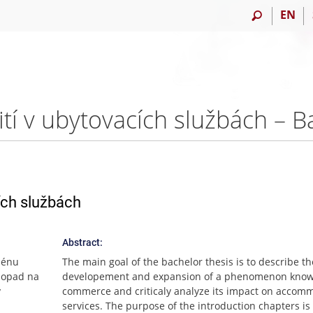
EN
tí v ubytovacích službách – 
ích službách
Abstract:
ménu
The main goal of the bachelor thesis is to describe th
dopad na
developement and expansion of a phenomenon know
y
commerce and criticaly analyze its impact on accom
services. The purpose of the introduction chapters is