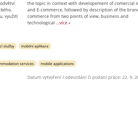
odvětví
the topic in context with developement of comercial i
ckého.
and E-commerce, followed by description of the bra
, využití
commerce from two points of view, business and
technological
…více
cí služby
mobilní aplikace
mmodation services
mobile applications
Datum vytvoření / odevzdání či podání práce: 22. 9. 