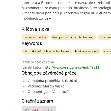
internetu a E-commerce, na které navazuje rozebrání 
M-commerce ze dvou pohledů, business a technologi
Z těchto dvou pohledů je rozebrán segment M-turismu
mobilních
…více
Klíčová slova
business modely
disrupce mobilních technologií
ubytova
Keywords
disruption of mobile technologies
business models
acco
Jazyk práce: čeština
Identifikátor:
http://www.vse.cz/vskp/eid/49811
Obhajoba závěrečné práce
Obhajoba proběhla
1. 6. 2016
Vedoucí: Martin Vaško
Oponent: Jana Valentová
Citační záznam
Citovat tuto práci