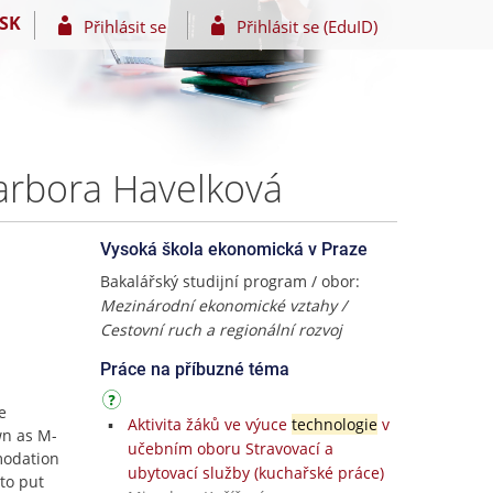
SK
Přihlásit se
Přihlásit se (EduID)
Barbora Havelková
Vysoká škola ekonomická v Praze
Bakalářský studijní program / obor:
Mezinárodní ekonomické vztahy /
Cestovní ruch a regionální rozvoj
Práce na příbuzné téma
e
Aktivita žáků ve výuce
technologie
v
n as M-
učebním oboru Stravovací a
modation
ubytovací služby (kuchařské práce)
 to put