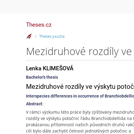
Theses.cz
>
Theses yxu2re
Lenka KLIMEŠOVÁ
Bachelor's thesis
Mezidruhové rozdíly ve výskytu potoč
Interspecies differences in occurrence of Branchiobdelli
Abstract:
V rámci výzkumu této práce byly zjišťovány mezidruh
rozdíly ve výskytu potočnic řádu Branchiobdellida na 
prokázanou přítomností našich původních druhů raků
cíli bylo dále zachytit četnost jednotlivých potočnic a