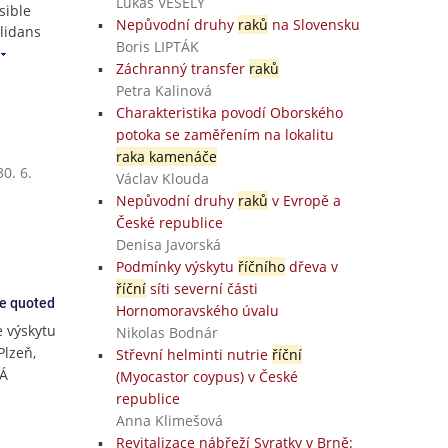
Lukáš VESELÝ
sible
Nepůvodní druhy
raků
na Slovensku
lidans
Boris LIPTÁK
Záchranný transfer
raků
Petra Kalinová
Charakteristika povodí Oborského
potoka se zaměřením na lokalitu
raka kamenáče
0. 6.
Václav Klouda
Nepůvodní druhy
raků
v Evropě a
České republice
Denisa Javorská
Podmínky výskytu
říčního
dřeva v
říční
síti severní části
ce quoted
Hornomoravského úvalu
 výskytu
Nikolas Bodnár
Plzeň,
Střevní helminti nutrie
říční
KÁ
(Myocastor coypus) v České
republice
Anna Klimešová
Revitalizace nábřeží Svratky v Brně: