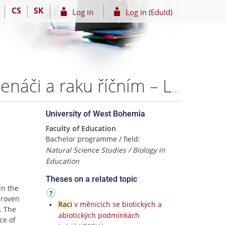
CS
SK
Log in
Log in (EduId)
Mezidruhové rozdíly ve výskytu potočnic na raku kamenáči a raku říčním – Lenka KLIMEŠOVÁ
University of West Bohemia
Faculty of Education
Bachelor programme / field:
Natural Science Studies / Biology in
Education
Theses on a related topic
in the
proven
Raci
v měnících se biotických a
. The
abiotických podmínkách
ce of