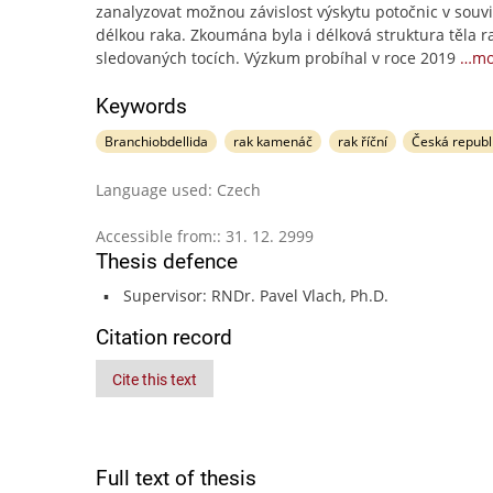
zanalyzovat možnou závislost výskytu potočnic v souvis
délkou raka. Zkoumána byla i délková struktura těla r
sledovaných tocích. Výzkum probíhal v roce 2019
…mo
Keywords
Branchiobdellida
rak kamenáč
rak říční
Česká republ
Language used: Czech
Accessible from:: 31. 12. 2999
Thesis defence
Supervisor: RNDr. Pavel Vlach, Ph.D.
Citation record
Cite this text
Full text of thesis