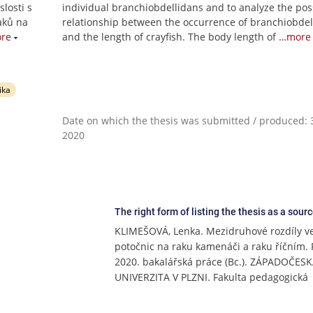
losti s
individual branchiobdellidans and to analyze the pos
aků na
relationship between the occurrence of branchiobdel
re
and the length of crayfish. The body length of
…more
ika
Date on which the thesis was submitted / produced: 3
2020
The right form of listing the thesis as a sour
KLIMEŠOVÁ, Lenka. Mezidruhové rozdíly ve
potočnic na raku kamenáči a raku říčním. 
2020. bakalářská práce (Bc.). ZÁPADOČES
UNIVERZITA V PLZNI. Fakulta pedagogická