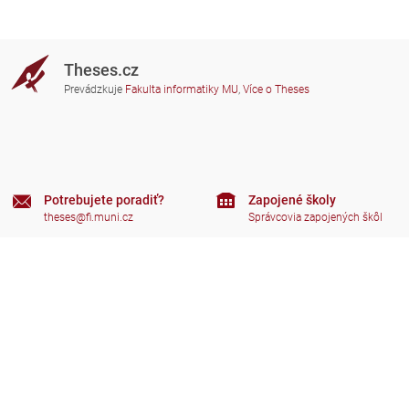
Theses.cz
Prevádzkuje
Fakulta informatiky MU
,
Více o Theses
Potrebujete poradiť?
Zapojené školy
theses@fi.muni.cz
Správcovia zapojených škôl
Nápoveda
Súkromie
Často kladené dotazy
Přístupnost
Zobrazit klasickou verzi