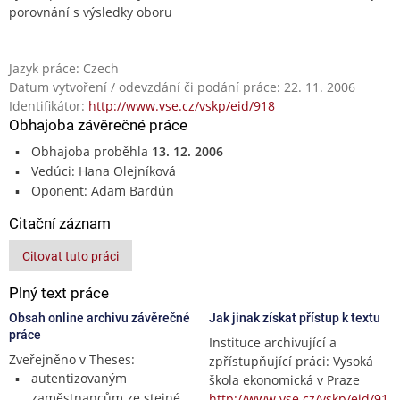
porovnání s výsledky oboru
Jazyk práce: Czech
Datum vytvoření / odevzdání či podání práce: 22. 11. 2006
Identifikátor:
http://www.vse.cz/vskp/eid/918
Obhajoba závěrečné práce
Obhajoba proběhla
13. 12. 2006
Vedúci: Hana Olejníková
Oponent: Adam Bardún
Citační záznam
Citovat tuto práci
Plný text práce
Obsah online archivu závěrečné
Jak jinak získat přístup k textu
práce
Instituce archivující a
Zveřejněno v Theses:
zpřístupňující práci: Vysoká
autentizovaným
škola ekonomická v Praze
zaměstnancům ze stejné
http://www.vse.cz/vskp/eid/91