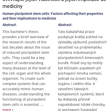
medicíny
Human pluripotent stem cells: Factors affecting their properties
and their implications to medicine
Abstract:
Abstract:
This bachelor's thesis
Tato bakalářská práce
provides a brief overview of
poskytuje krátký pohled na
the research results of the
výsledky výzkumů posledních
last decades about the issue
desetiletí na problematiku
of induced pluripotent stem
zejména indukovaných
cells. They could be a key
pluripotentních kmenových
aspect of understanding
buněk. Právě ony by mohly
many diseases at the level of
být klíčovým aspektem při
the cell, organ and the whole
pochopení mnoha nemocí,
organism. To create such
jednak na úrovni buňky,
complex systems that can
orgánu i celého těla. K
accurately mimic human
vytvoření takových
diseases, understanding the
komplexních systémů, které
functioning of pluripotent
by dokázaly přesně
stem cells is essential.
…
napodobovat lidské choroby,
more
je pochopení fungování