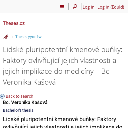
Log in
Log in (EduId)
Theses.cz
>
Theses yyoq1w
Lidské pluripotentní kmenové buňky:
Faktory ovlivňující jejich vlastnosti a
jejich implikace do medicíny – Bc.
Veronika Kašová
Back to search
Bc. Veronika Kašová
Bachelor's thesis
Lidské pluripotentní kmenové buňky: Faktory
ovlivňující jejich vlastnosti a jejich implikace do