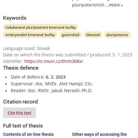
pluripotentních
…more
Keywords
indukované pluripotentní kmenové buňky
embryonální kmenové buňky
gastruloid
blastoid
pluripotence
Language used: Slovak
Date on which the thesis was submitted / produced: 5. 1. 2023
Identifier:
https://is.muni.cz/th/m368x/
Thesis defence
Date of defence:
6. 2. 2023
Supervisor: doc. MVDr. Aleš Hampl, CSc.
Reader: doc. RNDr. Jakub Neradil, Ph.D.
Citation record
Cite this text
Full text of thesis
Contents of on-line thesis
Other ways of accessing the