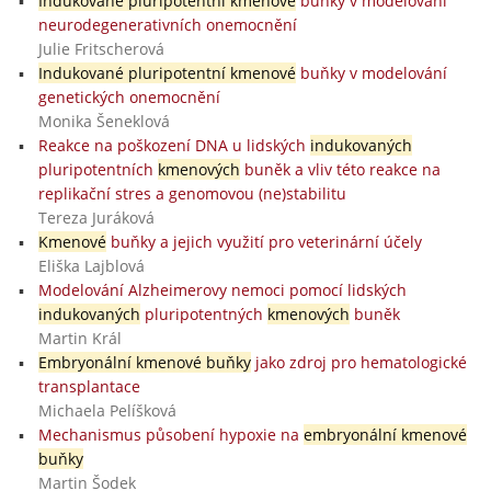
Indukované pluripotentní kmenové
buňky v modelování
neurodegenerativních onemocnění
Julie Fritscherová
Indukované pluripotentní kmenové
buňky v modelování
genetických onemocnění
Monika Šeneklová
Reakce na poškození DNA u lidských
indukovaných
pluripotentních
kmenových
buněk a vliv této reakce na
replikační stres a genomovou (ne)stabilitu
Tereza Juráková
Kmenové
buňky a jejich využití pro veterinární účely
Eliška Lajblová
Modelování Alzheimerovy nemoci pomocí lidských
indukovaných
pluripotentných
kmenových
buněk
Martin Král
Embryonální kmenové buňky
jako zdroj pro hematologické
transplantace
Michaela Pelíšková
Mechanismus působení hypoxie na
embryonální kmenové
buňky
Martin Šodek