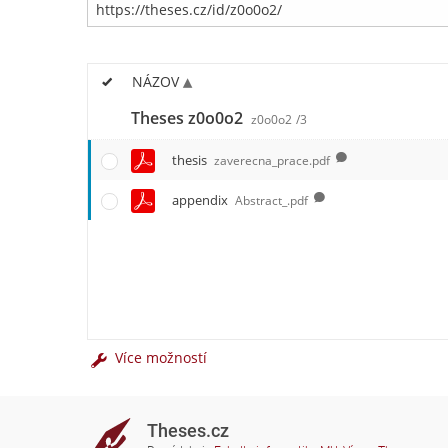
NÁZOV
Theses z0o0o2
z0o0o2
/3
thesis
zaverecna_prace.pdf
appendix
Abstract_.pdf
Více možností
Theses.cz