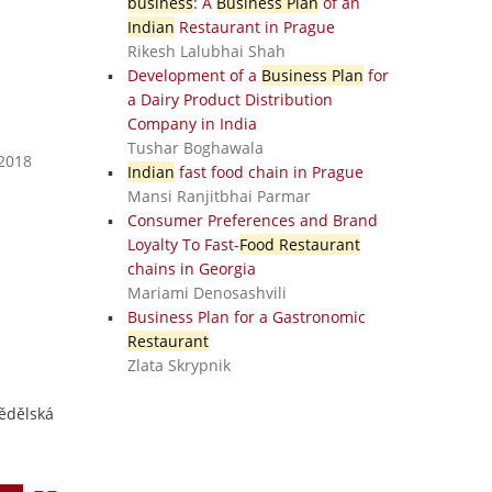
business
: A
Business Plan
of an
Indian
Restaurant in Prague
Rikesh Lalubhai Shah
Development of a
Business Plan
for
a Dairy Product Distribution
Company in India
Tushar Boghawala
 2018
Indian
fast food chain in Prague
Mansi Ranjitbhai Parmar
Consumer Preferences and Brand
Loyalty To Fast-
Food Restaurant
chains in Georgia
Mariami Denosashvili
Business Plan for a Gastronomic
Restaurant
Zlata Skrypnik
mědělská