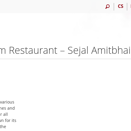
CS
 Restaurant – Sejal Amitbhai
 various
ines and
 all
n for its
 the