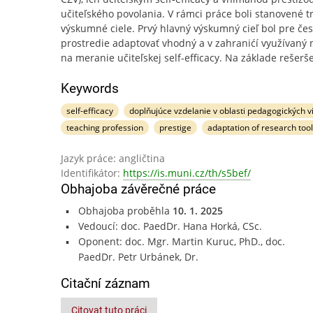
učiteľského povolania. V rámci práce boli stanovené t
výskumné ciele. Prvý hlavný výskumný cieľ bol pre če
prostredie adaptovať vhodný a v zahranićí využívaný 
na meranie učiteľskej self-efficacy. Na základe rešerš
Keywords
self-efficacy
doplňujúce vzdelanie v oblasti pedagogických v
teaching profession
prestige
adaptation of research tool
Jazyk práce: angličtina
Identifikátor:
https://is.muni.cz/th/s5bef/
Obhajoba závěrečné práce
Obhajoba proběhla
10. 1. 2025
Vedoucí: doc. PaedDr. Hana Horká, CSc.
Oponent: doc. Mgr. Martin Kuruc, PhD., doc.
PaedDr. Petr Urbánek, Dr.
Citační záznam
Citovat tuto práci