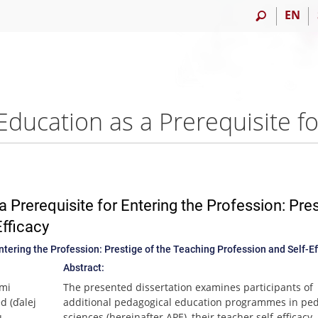
EN
 Prerequisite for Entering the Profession: Pre
Efficacy
ntering the Profession: Prestige of the Teaching Profession and Self-Ef
Abstract:
tmi
The presented dissertation examines participants of
d (ďalej
additional pedagogical education programmes in ped
u
sciences (hereinafter APE), their teacher self-efficacy,