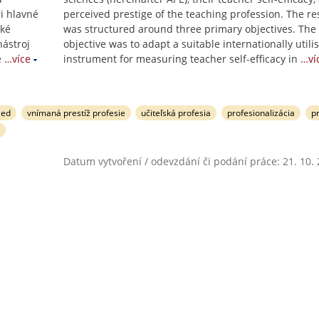
ri hlavné
perceived prestige of the teaching profession. The r
ské
was structured around three primary objectives. The f
nástroj
objective was to adapt a suitable internationally utili
e
…více
instrument for measuring teacher self-efficacy in
…ví
ied
vnímaná prestíž profesie
učiteľská profesia
profesionalizácia
p
Datum vytvoření / odevzdání či podání práce: 21. 10.