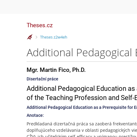
Theses.cz
>
Theses z2w4eh
Mgr. Martin Fico, Ph.D.
Disertační práce
Additional Pedagogical Education as a
of the Teaching Profession and Self-
Additional Pedagogical Education as a Prerequisite for E
Anotace:
Predkladaná dizertačná práca sa zaoberá frekventan
doplňujúceho vzdelávania v oblasti pedagogických vie
CŽV), ich učiteľským self-efficacy a vnímanou prestížo