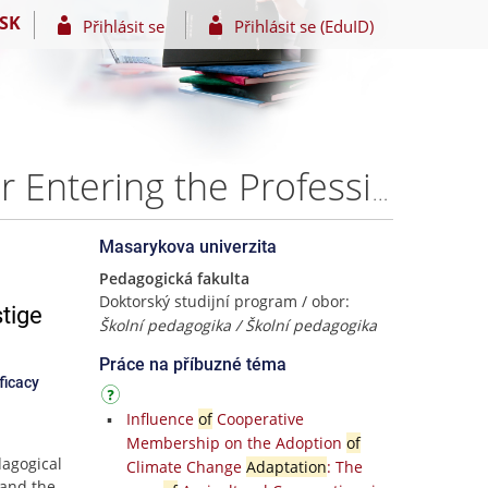
SK
Přihlásit se
Přihlásit se (EduID)
Additional Pedagogical Education as a Prerequisite for Entering the Profession: Prestige of the Teaching Profession and Self-Efficacy – Mgr. Martin Fico, Ph.D.
Masarykova univerzita
Pedagogická fakulta
Doktorský studijní program / obor:
stige
Školní pedagogika / Školní pedagogika
Práce na příbuzné téma
ficacy
Influence
of
Cooperative
Membership on the Adoption
of
agogical
Climate Change
Adaptation
: The
 and the