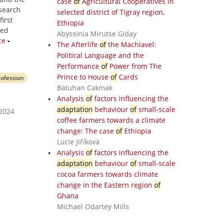
case
of
Agricultural Cooperatives in
esearch
selected district of Tigray region,
irst
Ethiopia
sed
Abyssinia Mirutse Giday
ce
The Afterlife
of
the Machiavel:
Political Language and the
Performance
of
Power from The
Prince to House
of
Cards
rofession
Batuhan Cakmak
Analysis
of
factors influencing the
adaptation
behaviour
of
small-scale
 2024
coffee farmers towards a climate
change: The case
of
Ethiopia
Lucie Jiříková
Analysis
of
factors influencing the
adaptation
behaviour
of
small-scale
cocoa farmers towards climate
change in the Eastern region
of
Ghana
Michael Odartey Mills