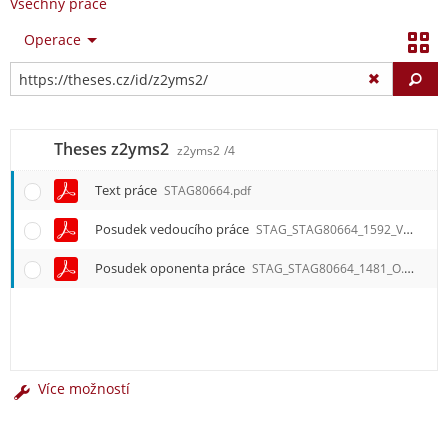
Všechny práce
Operace
Vy
Theses z2yms2
z2yms2
/4
Text práce
STAG80664.pdf
Posudek vedoucího práce
STAG_STAG80664_1592_V.pdf
Posudek oponenta práce
STAG_STAG80664_1481_O.pdf
Více možností