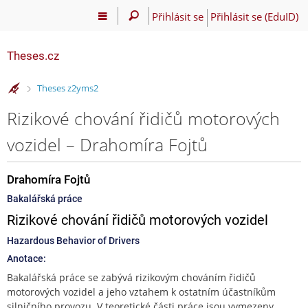
Přihlásit se
Přihlásit se (EduID)
Theses.cz
>
Theses z2yms2
Rizikové chování řidičů motorových
vozidel – Drahomíra Fojtů
Drahomíra Fojtů
Bakalářská práce
Rizikové chování řidičů motorových vozidel
Hazardous Behavior of Drivers
Anotace:
Bakalářská práce se zabývá rizikovým chováním řidičů
motorových vozidel a jeho vztahem k ostatním účastníkům
silničního provozu. V teoretické části práce jsou vymezeny