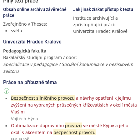
Plný text práce
Obsah online archivu závěrečné
Jak jinak získat přístup k textu
práce
Instituce archivující a
Zveřejněno v Theses:
zpřístupňující práci:
světu
Univerzita Hradec Králové
Univerzita Hradec Králové
Pedagogická fakulta
Bakalářský studijní program / obor:
Specializace v pedagogice / Sociální komunikace v neziskovém
sektoru
Práce na příbuzné téma
Bezpečnost silničního provozu
a návrhy opatření k jejímu
zvýšení na vybraných průsečných křižovatkách v okolí města
Vlašim
Vojtěch Hýna
Optimalizace dopravního
provozu
ve městě Kyjov a jeho
okolí s akcentem na
bezpečnost provozu
Jan Jaroš