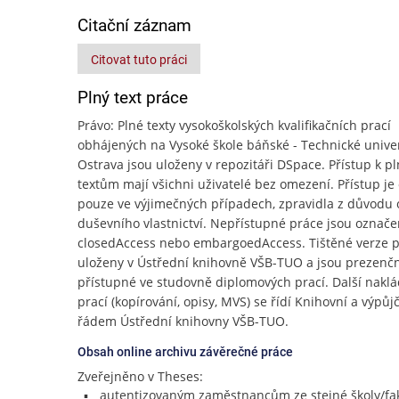
Citační záznam
Citovat tuto práci
Plný text práce
Právo: Plné texty vysokoškolských kvalifikačních prací
obhájených na Vysoké škole báňské - Technické unive
Ostrava jsou uloženy v repozitáři DSpace. Přístup k p
textům mají všichni uživatelé bez omezení. Přístup j
pouze ve výjimečných případech, zpravidla z důvodu
duševního vlastnictví. Nepřístupné práce jsou označe
closedAccess nebo embargoedAccess. Tištěné verze p
uloženy v Ústřední knihovně VŠB-TUO a jsou prezenč
přístupné ve studovně diplomových prací. Další naklá
prací (kopírování, opisy, MVS) se řídí Knihovní a výpů
řádem Ústřední knihovny VŠB-TUO.
Obsah online archivu závěrečné práce
Zveřejněno v Theses:
autentizovaným zaměstnancům ze stejné školy/fak