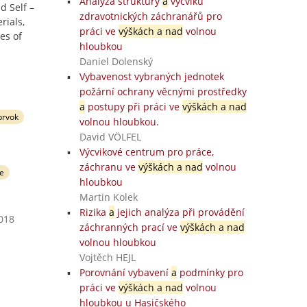
Analýza struktury
a
výcviku
d Self –
zdravotnických záchranářů pro
rials,
práci ve
výškách a nad
volnou
es of
hloubkou
Daniel Dolenský
Vybavenost vybraných jednotek
požární ochrany věcnými prostředky
a
postupy při práci ve
výškách a nad
prvok
volnou hloubkou.
David VÖLFEL
Výcvikové centrum pro práce,
záchranu ve
výškách a nad
volnou
ue
hloubkou
Martin Kolek
Rizika
a
jejich analýza při provádění
2018
záchranných prací ve
výškách a nad
volnou hloubkou
Vojtěch HEJL
Porovnání vybavení
a
podmínky pro
práci ve
výškách a nad
volnou
hloubkou u Hasičského