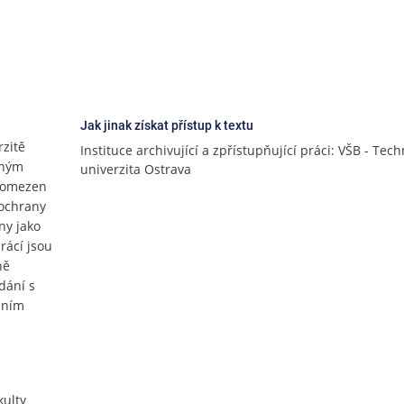
Jak jinak získat přístup k textu
rzitě
Instituce archivující a zpřístupňující práci: VŠB - Tech
lným
univerzita Ostrava
e omezen
 ochrany
ny jako
rácí jsou
ně
dání s
jčním
ulty