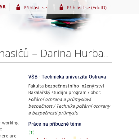
SK
Přihlásit se
Přihlásit se (EduID)
Prostředky pro pracovní polohování a sebezáchranu hasičů – Darina Hurbanisová
VŠB - Technická univerzita Ostrava
Fakulta bezpečnostního inženýrství
Bakalářský studijní program / obor:
Požární ochrana a průmyslová
bezpečnost / Technika požární ochrany
a bezpečnosti průmyslu
r working
Práce na příbuzné téma
t
there are