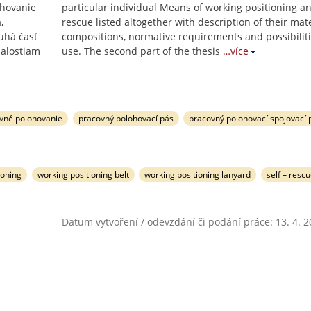
ohovanie
particular individual Means of working positioning an
,
rescue listed altogether with description of their mate
uhá časť
compositions, normative requirements and possibiliti
nalostiam
use. The second part of the thesis
…více
ovné polohovanie
pracovný polohovací pás
pracovný polohovací spojovací 
ioning
working positioning belt
working positioning lanyard
self – resc
Datum vytvoření / odevzdání či podání práce: 13. 4. 