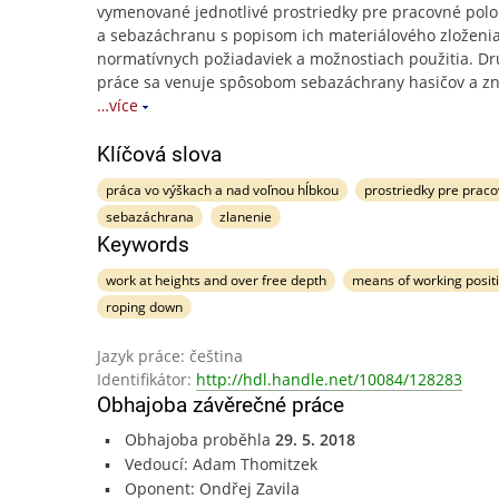
vymenované jednotlivé prostriedky pre pracovné pol
a sebazáchranu s popisom ich materiálového zloženia
normatívnych požiadaviek a možnostiach použitia. Dr
práce sa venuje spôsobom sebazáchrany hasičov a z
…více
Klíčová slova
práca vo výškach a nad voľnou hĺbkou
prostriedky pre prac
sebazáchrana
zlanenie
Keywords
work at heights and over free depth
means of working posit
roping down
Jazyk práce: čeština
Identifikátor:
http://hdl.handle.net/10084/128283
Obhajoba závěrečné práce
Obhajoba proběhla
29. 5. 2018
Vedoucí: Adam Thomitzek
Oponent: Ondřej Zavila