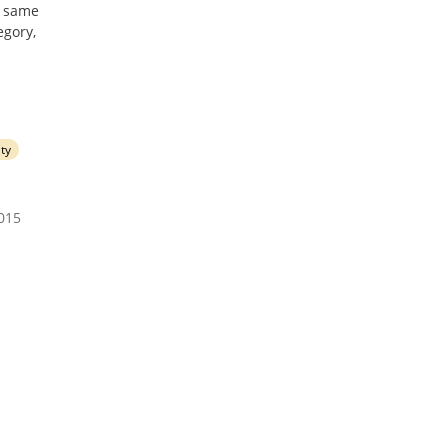
he same
egory,
ity
2015