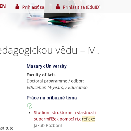
EN
Prihlásiť sa
Prihlásiť sa (EduID)
Reflexe mezi diskurzy: Hledání atributů reflexe pro pedagogickou vědu – Mgr. Jan Nehyba, Ph.D.
Masaryk University
Faculty of Arts
Doctoral programme / odbor:
Education (4-years) / Education
Práce na příbuzné téma
Studium strukturních vlastností
supermřížek pomocí rtg
reflexe
Jakub Rozbořil
nstitute