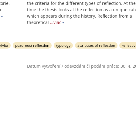
orie.
the criteria for the different types of reflection. At t
o
time the thesis looks at the reflection as a unique cat
which appears during the history. Reflection from a
theoretical
…viac
xivita
pozornost reflection
typology
attributes of reflection
reflectiv
Datum vytvoření / odevzdání či podání práce: 30. 4. 