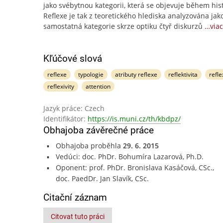
jako svébytnou kategorii, která se objevuje během hist
Reflexe je tak z teoretického hlediska analyzována jak
samostatná kategorie skrze optiku čtyř diskurzů
…viac
Kľúčové slová
reflexe
typologie
atributy reflexe
reflektivita
refle
reflexivity
attention
Jazyk práce: Czech
Identifikátor:
https://is.muni.cz/th/kbdpz/
Obhajoba závěrečné práce
Obhajoba proběhla
29. 6. 2015
Vedúci: doc. PhDr. Bohumíra Lazarová, Ph.D.
Oponent: prof. PhDr. Bronislava Kasáčová, CSc.,
doc. PaedDr. Jan Slavík, CSc.
Citační záznam
Citovat tuto práci