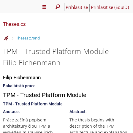
Přihlásit se
Přihlásit se (EduID)
Theses.cz
>
Theses z79ncl
TPM - Trusted Platform Module –
Filip Eichenmann
Filip Eichenmann
Bakalářská práce
TPM - Trusted Platform Module
TPM - Trusted Platform Module
Anotace:
Abstract:
Práce začíná popisem
The thesis begins with
architektury čipu TPM a
description of the TPM
vysvětlením souvisejících
architecture and explanation