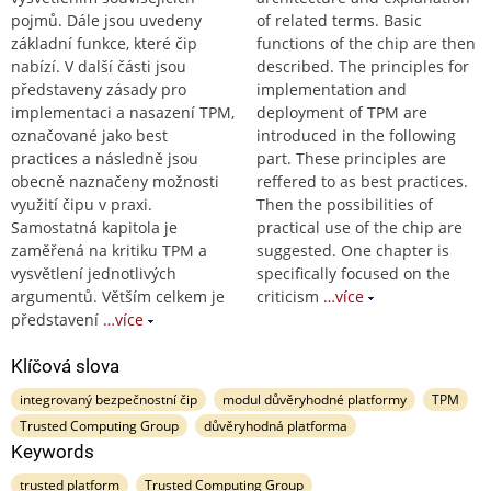
pojmů. Dále jsou uvedeny
of related terms. Basic
základní funkce, které čip
functions of the chip are then
nabízí. V další části jsou
described. The principles for
představeny zásady pro
implementation and
implementaci a nasazení TPM,
deployment of TPM are
označované jako best
introduced in the following
practices a následně jsou
part. These principles are
obecně naznačeny možnosti
reffered to as best practices.
využití čipu v praxi.
Then the possibilities of
Samostatná kapitola je
practical use of the chip are
zaměřená na kritiku TPM a
suggested. One chapter is
vysvětlení jednotlivých
specifically focused on the
argumentů. Větším celkem je
criticism
…více
představení
…více
Klíčová slova
integrovaný bezpečnostní čip
modul důvěryhodné platformy
TPM
Trusted Computing Group
důvěryhodná platforma
Keywords
trusted platform
Trusted Computing Group