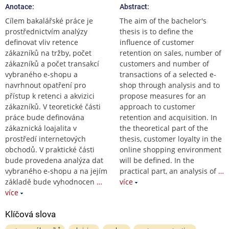
Anotace:
Abstract:
Cílem bakalářské práce je
The aim of the bachelor's
prostřednictvím analýzy
thesis is to define the
definovat vliv retence
influence of customer
zákazníků na tržby, počet
retention on sales, number of
zákazníků a počet transakcí
customers and number of
vybraného e-shopu a
transactions of a selected e-
navrhnout opatření pro
shop through analysis and to
přístup k retenci a akvizici
propose measures for an
zákazníků. V teoretické části
approach to customer
práce bude definována
retention and acquisition. In
zákaznická loajalita v
the theoretical part of the
prostředí internetových
thesis, customer loyalty in the
obchodů. V praktické části
online shopping environment
bude provedena analýza dat
will be defined. In the
vybraného e-shopu a na jejím
practical part, an analysis of
…
základě bude vyhodnocen
…
více
více
Klíčová slova