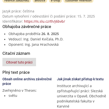
retence zákazníků
akvizice
e-shop
customer retention
Jazyk práce: čeština
Datum vytvoření / odevzdání či podání práce: 15. 7. 2025
Identifikátor:
https://is.slu.cz/th/j6bvb/
Obhajoba závěrečné práce
Obhajoba proběhla
26. 8. 2025
Vedoucí: Ing. Daniel Kvíčala, Ph.D.
Oponent: Ing. Jana Hrachovská
Citační záznam
Citovat tuto práci
Plný text práce
Obsah online archivu závěrečné
Jak jinak získat přístup k textu
práce
Instituce archivující a
Zveřejněno v Theses:
zpřístupňující práci: Slezská
světu
univerzita v Opavě, Obchodně
podnikatelská fakulta v
Karviné