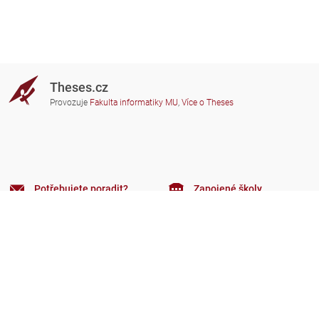
Theses.cz
Provozuje
Fakulta informatiky MU
,
Více o Theses
Potřebujete poradit?
Zapojené školy
theses@fi.muni.cz
Správci zapojených škol
Nápověda
Soukromí
Často kladené dotazy
Přístupnost
Zobrazit klasickou verzi