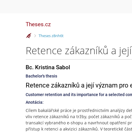
Theses.cz
>
Theses z8nh6t
Bc. Kristina Sabol
Bachelor's thesis
Retence zákazníků a její význam pro 
Customer retention and its importance for a selected co
Anotácia:
Cílem bakalářské práce je prostřednictvím analýzy de
vliv retence zákazníků na tržby, počet zákazníků a poč
transakcí vybraného e-shopu a navrhnout opatření p
přístup k retenci a akvizici zákazníků. V teoretické čás