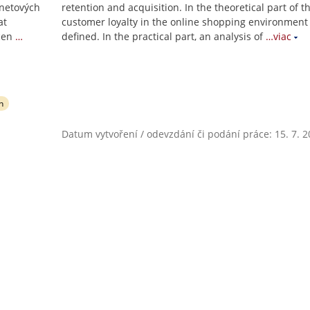
rnetových
retention and acquisition. In the theoretical part of th
at
customer loyalty in the online shopping environment 
cen
…
defined. In the practical part, an analysis of
…viac
n
Datum vytvoření / odevzdání či podání práce: 15. 7. 