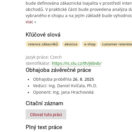
bude definována zákaznická loajalita v prostředí inte
obchodů. V praktické části bude provedena analýza d
vybraného e-shopu a na jejím základě bude vyhodno
viac
Kľúčové slová
retence zákazníků
akvizice
e-shop
customer retentio
Jazyk práce: Czech
Identifikátor:
https://is.slu.cz/th/j6bvb/
Obhajoba závěrečné práce
Obhajoba proběhla
26. 8. 2025
Vedúci: Ing. Daniel Kvíčala, Ph.D.
Oponent: Ing. Jana Hrachovská
Citační záznam
Citovat tuto práci
Plný text práce