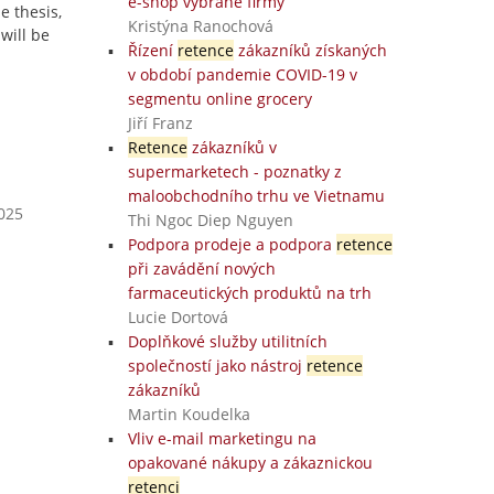
e-shop vybrané firmy
e thesis,
Kristýna Ranochová
will be
Řízení
retence
zákazníků získaných
v období pandemie COVID-19 v
segmentu online grocery
Jiří Franz
Retence
zákazníků v
supermarketech - poznatky z
maloobchodního trhu ve Vietnamu
2025
Thi Ngoc Diep Nguyen
Podpora prodeje a podpora
retence
při zavádění nových
farmaceutických produktů na trh
Lucie Dortová
Doplňkové služby utilitních
společností jako nástroj
retence
zákazníků
Martin Koudelka
Vliv e-mail marketingu na
opakované nákupy a zákaznickou
retenci