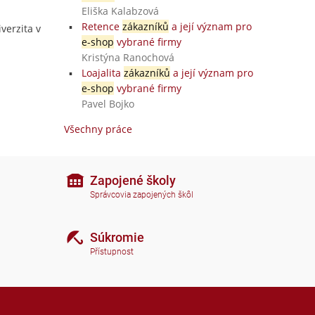
Eliška Kalabzová
Retence
zákazníků
a její význam pro
iverzita v
e-shop
vybrané firmy
Kristýna Ranochová
Loajalita
zákazníků
a její význam pro
e-shop
vybrané firmy
Pavel Bojko
Všechny práce
Zapojené školy
Správcovia zapojených škôl
Súkromie
Přístupnost