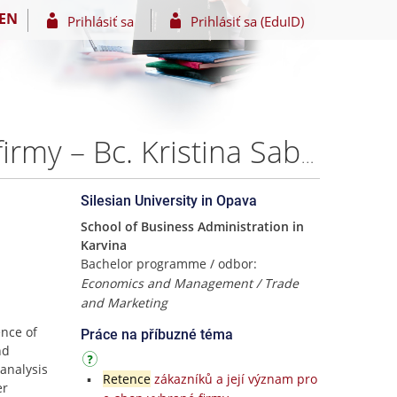
EN
Prihlásiť sa
Prihlásiť sa (EduID)
Retence zákazníků a její význam pro e-shop vybrané firmy – Bc. Kristina Sabol
Silesian University in Opava
School of Business Administration in
Karvina
Bachelor programme / odbor:
Economics and Management / Trade
and Marketing
ence of
Práce na příbuzné téma
nd
analysis
Retence
zákazníků a její význam pro
er