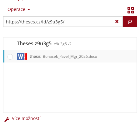
Operace
Vy
Theses z9u3g5
z9u3g5
/2
thesis
Bohacek_Pavel_Mgr_2026.docx
Více možností