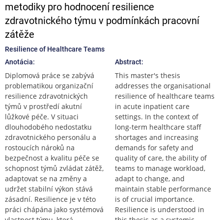
metodiky pro hodnocení resilience
zdravotnického týmu v podmínkách pracovní
zátěže
Resilience of Healthcare Teams
Anotácia:
Abstract:
Diplomová práce se zabývá
This master's thesis
problematikou organizační
addresses the organisational
resilience zdravotnických
resilience of healthcare teams
týmů v prostředí akutní
in acute inpatient care
lůžkové péče. V situaci
settings. In the context of
dlouhodobého nedostatku
long-term healthcare staff
zdravotnického personálu a
shortages and increasing
rostoucích nároků na
demands for safety and
bezpečnost a kvalitu péče se
quality of care, the ability of
schopnost týmů zvládat zátěž,
teams to manage workload,
adaptovat se na změny a
adapt to change, and
udržet stabilní výkon stává
maintain stable performance
zásadní. Resilience je v této
is of crucial importance.
práci chápána jako systémová
Resilience is understood in
vlastnost týmu, která
this thesis as a systemic