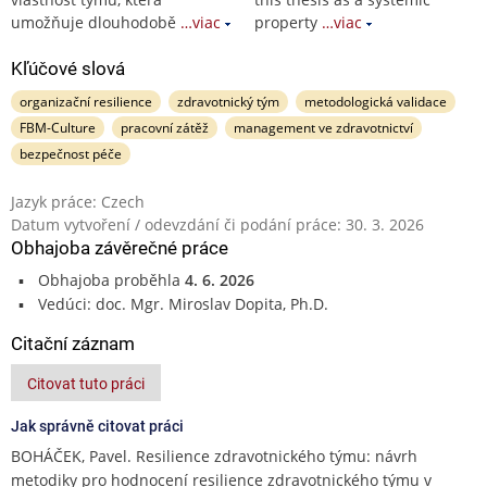
umožňuje dlouhodobě
…viac
property
…viac
Kľúčové slová
organizační resilience
zdravotnický tým
metodologická validace
FBM-Culture
pracovní zátěž
management ve zdravotnictví
bezpečnost péče
Jazyk práce: Czech
Datum vytvoření / odevzdání či podání práce: 30. 3. 2026
Obhajoba závěrečné práce
Obhajoba proběhla
4. 6. 2026
Vedúci: doc. Mgr. Miroslav Dopita, Ph.D.
Citační záznam
Citovat tuto práci
Jak správně citovat práci
BOHÁČEK, Pavel. Resilience zdravotnického týmu: návrh
metodiky pro hodnocení resilience zdravotnického týmu v