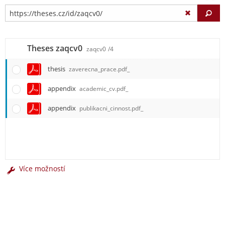
Vy
Theses zaqcv0
zaqcv0
/4
thesis
zaverecna_prace.pdf_
appendix
academic_cv.pdf_
appendix
publikacni_cinnost.pdf_
Více možností