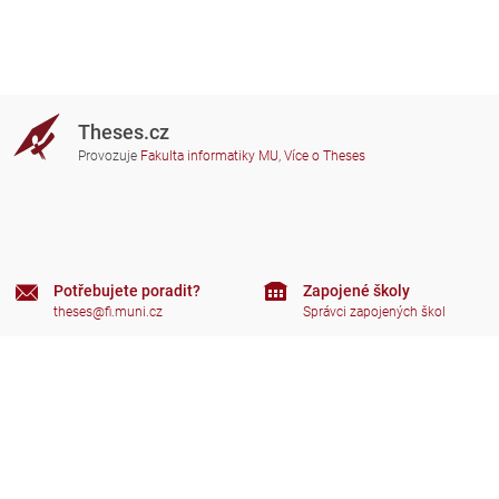
Theses.cz
Provozuje
Fakulta informatiky MU
,
Více o Theses
Potřebujete poradit?
Zapojené školy
theses@fi.muni.cz
Správci zapojených škol
Nápověda
Soukromí
Často kladené dotazy
Přístupnost
Zobrazit klasickou verzi