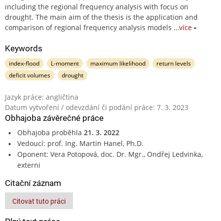
including the regional frequency analysis with focus on
drought. The main aim of the thesis is the application and
comparison of regional frequency analysis models
…více
Keywords
index-flood
L-moment
maximum likelihood
return levels
deficit volumes
drought
Jazyk práce: angličtina
Datum vytvoření / odevzdání či podání práce: 7. 3. 2023
Obhajoba závěrečné práce
Obhajoba proběhla
21. 3. 2022
Vedoucí: prof. Ing. Martin Hanel, Ph.D.
Oponent: Vera Potopová, doc. Dr. Mgr., Ondřej Ledvinka,
externi
Citační záznam
Citovat tuto práci