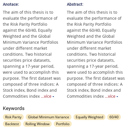
Anotace:
Abstract:
The aim of this thesis is to
The aim of this thesis is to
evaluate the performance of
evaluate the performance of
the Risk Parity Portfolio
the Risk Parity Portfolio
against the 60/40, Equally
against the 60/40, Equally
Weighted and the Global
Weighted and the Global
Minimum Variance Portfolios
Minimum Variance Portfolios
under different market
under different market
conditions. Two historical
conditions. Two historical
securities price datasets,
securities price datasets,
spanning a 17-year period,
spanning a 17-year period,
were used to accomplish this
were used to accomplish this
purpose. The first dataset was
purpose. The first dataset was
composed of three indices: A
composed of three indices: A
Stock index, Bond index and
Stock index, Bond index and
Commodities index
…více
Commodities index
…více
Keywords
Risk Parity
Global Minimum Variance
Equally Weighted
60/40
Backtest
Rolling Window
Portfolio