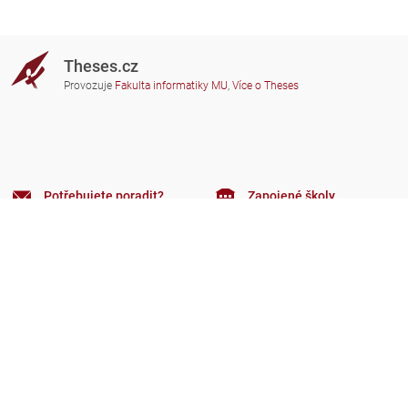
Theses.cz
Provozuje
Fakulta informatiky MU
,
Více o Theses
Potřebujete poradit?
Zapojené školy
theses@fi.muni.cz
Správci zapojených škol
Nápověda
Soukromí
Často kladené dotazy
Přístupnost
Zobrazit klasickou verzi