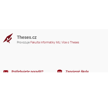
Theses.cz
Provozuje
Fakulta informatiky MU
,
Více o Theses
Potřebujete poradit?
Zapojené školy
theses@fi.muni.cz
Správci zapojených škol
Nápověda
Soukromí
Často kladené dotazy
Přístupnost