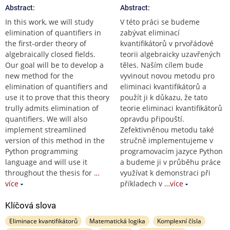
Abstract:
Abstract:
In this work, we will study
V této práci se budeme
elimination of quantifiers in
zabývat eliminací
the first-order theory of
kvantifikátorů v prvořádové
algebraically closed fields.
teorii algebraicky uzavřených
Our goal will be to develop a
těles. Naším cílem bude
new method for the
vyvinout novou metodu pro
elimination of quantifiers and
eliminaci kvantifikátorů a
use it to prove that this theory
použít ji k důkazu, že tato
trully admits elimination of
teorie eliminaci kvantifikátorů
quantifiers. We will also
opravdu připouští.
implement streamlined
Zefektivněnou metodu také
version of this method in the
stručně implementujeme v
Python programming
programovacím jazyce Python
language and will use it
a budeme ji v průběhu práce
throughout the thesis for
…
využívat k demonstraci při
více
příkladech v
…více
Klíčová slova
Eliminace kvantifikátorů
Matematická logika
Komplexní čísla