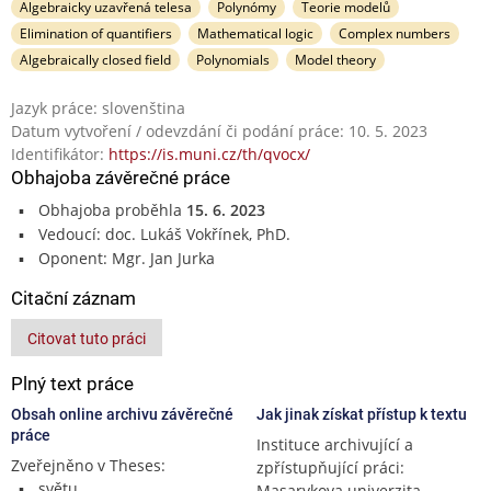
Algebraicky uzavřená telesa
Polynómy
Teorie modelů
Elimination of quantifiers
Mathematical logic
Complex numbers
Algebraically closed field
Polynomials
Model theory
Jazyk práce: slovenština
Datum vytvoření / odevzdání či podání práce: 10. 5. 2023
Identifikátor:
https://is.muni.cz/th/qvocx/
Obhajoba závěrečné práce
Obhajoba proběhla
15. 6. 2023
Vedoucí: doc. Lukáš Vokřínek, PhD.
Oponent: Mgr. Jan Jurka
Citační záznam
Citovat tuto práci
Plný text práce
Obsah online archivu závěrečné
Jak jinak získat přístup k textu
práce
Instituce archivující a
Zveřejněno v Theses:
zpřístupňující práci:
světu
Masarykova univerzita,