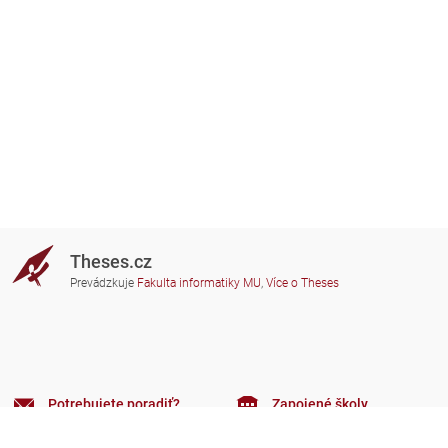
Theses.cz
Prevádzkuje
Fakulta informatiky MU
,
Více o Theses
Potrebujete poradiť?
Zapojené školy
theses@fi.muni.cz
Správcovia zapojených škôl