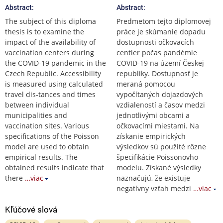
Abstract:
Abstract:
The subject of this diploma
Predmetom tejto diplomovej
thesis is to examine the
práce je skúmanie dopadu
impact of the availability of
dostupnosti očkovacích
vaccination centers during
centier počas pandémie
the COVID-19 pandemic in the
COVID-19 na území Českej
Czech Republic. Accessibility
republiky. Dostupnosť je
is measured using calculated
meraná pomocou
travel dis-tances and times
vypočítaných dojazdových
between individual
vzdialeností a časov medzi
municipalities and
jednotlivými obcami a
vaccination sites. Various
očkovacími miestami. Na
specifications of the Poisson
získanie empirických
model are used to obtain
výsledkov sú použité rôzne
empirical results. The
špecifikácie Poissonovho
obtained results indicate that
modelu. Získané výsledky
there
…viac
naznačujú, že existuje
negatívny vzťah medzi
…viac
Kľúčové slová