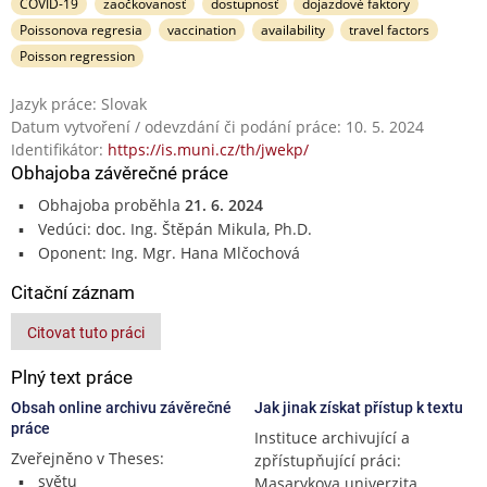
COVID-19
zaočkovanosť
dostupnosť
dojazdové faktory
Poissonova regresia
vaccination
availability
travel factors
Poisson regression
Jazyk práce: Slovak
Datum vytvoření / odevzdání či podání práce: 10. 5. 2024
Identifikátor:
https://is.muni.cz/th/jwekp/
Obhajoba závěrečné práce
Obhajoba proběhla
21. 6. 2024
Vedúci: doc. Ing. Štěpán Mikula, Ph.D.
Oponent: Ing. Mgr. Hana Mlčochová
Citační záznam
Citovat tuto práci
Plný text práce
Obsah online archivu závěrečné
Jak jinak získat přístup k textu
práce
Instituce archivující a
Zveřejněno v Theses:
zpřístupňující práci:
světu
Masarykova univerzita,