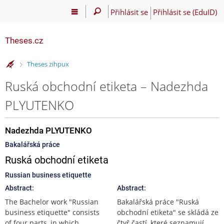
Přihlásit se
Přihlásit se (EduID)
Theses.cz
>
Theses zihpux
Ruská obchodní etiketa – Nadezhda
PLYUTENKO
Nadezhda PLYUTENKO
Bakalářská práce
Ruská obchodní etiketa
Russian business etiquette
Abstract:
Abstract:
The Bachelor work "Russian
Bakalářská práce "Ruská
business etiquette" consists
obchodní etiketa" se skládá ze
of four parts, in which
čtyř častí, které seznamují