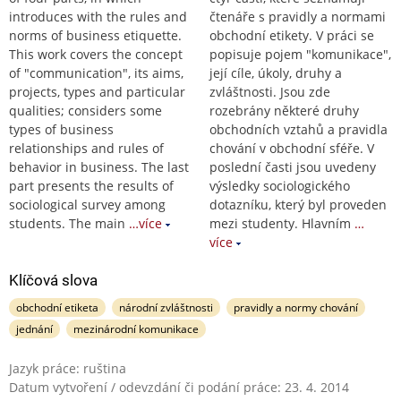
introduces with the rules and
čtenáře s pravidly a normami
norms of business etiquette.
obchodní etikety. V práci se
This work covers the concept
popisuje pojem "komunikace",
of "communication", its aims,
její cíle, úkoly, druhy a
projects, types and particular
zvláštnosti. Jsou zde
qualities; considers some
rozebrány některé druhy
types of business
obchodních vztahů a pravidla
relationships and rules of
chování v obchodní sféře. V
behavior in business. The last
poslední časti jsou uvedeny
part presents the results of
výsledky sociologického
sociological survey among
dotazníku, který byl proveden
students. The main
…více
mezi studenty. Hlavním
…
více
Klíčová slova
obchodní etiketa
národní zvláštnosti
pravidly a normy chování
jednání
mezinárodní komunikace
Jazyk práce: ruština
Datum vytvoření / odevzdání či podání práce: 23. 4. 2014