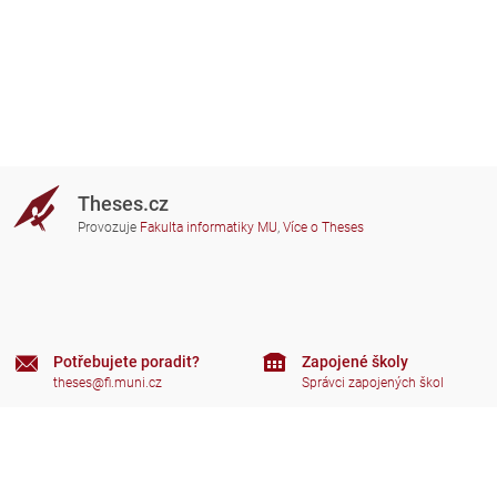
Theses.cz
Provozuje
Fakulta informatiky MU
,
Více o Theses
Potřebujete poradit?
Zapojené školy
theses@fi.muni.cz
Správci zapojených škol
Nápověda
Soukromí
Často kladené dotazy
Přístupnost