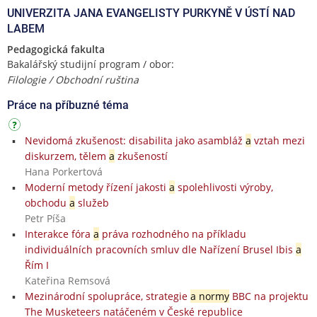
UNIVERZITA JANA EVANGELISTY PURKYNĚ V ÚSTÍ NAD
LABEM
Pedagogická fakulta
Bakalářský studijní program / obor:
Filologie / Obchodní ruština
Práce na příbuzné téma
Nevidomá zkušenost: disabilita jako asambláž
a
vztah mezi
diskurzem, tělem
a
zkušeností
Hana Porkertová
Moderní metody řízení jakosti
a
spolehlivosti výroby,
obchodu
a
služeb
Petr Píša
Interakce fóra
a
práva rozhodného na příkladu
individuálních pracovních smluv dle Nařízení Brusel Ibis
a
Řím I
Kateřina Remsová
Mezinárodní spolupráce, strategie
a normy
BBC na projektu
The Musketeers natáčeném v České republice