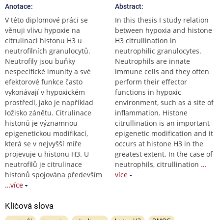
Anotace:
Abstract:
V této diplomové práci se
In this thesis I study relation
věnuji vlivu hypoxie na
between hypoxia and histone
citrulinaci histonu H3 u
H3 citrullination in
neutrofilních granulocytů.
neutrophilic granulocytes.
Neutrofily jsou buňky
Neutrophils are innate
nespecifické imunity a své
immune cells and they often
efektorové funkce často
perform their effector
vykonávají v hypoxickém
functions in hypoxic
prostředí, jako je například
environment, such as a site of
ložisko zánětu. Citrulinace
inflammation. Histone
histonů je významnou
citrullination is an important
epigenetickou modifikací,
epigenetic modification and it
která se v nejvyšší míře
occurs at histone H3 in the
projevuje u histonu H3. U
greatest extent. In the case of
neutrofilů je citrulinace
neutrophils, citrullination
…
histonů spojována především
více
…více
Klíčová slova