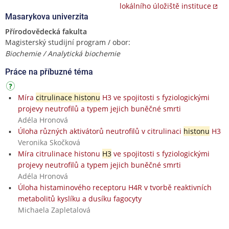
lokálního úložiště instituce
Masarykova univerzita
Přírodovědecká fakulta
Magisterský studijní program / obor:
Biochemie / Analytická biochemie
Práce na příbuzné téma
Míra
citrulinace histonu
H3 ve spojitosti s fyziologickými
projevy neutrofilů a typem jejich buněčné smrti
Adéla Hronová
Úloha různých aktivátorů neutrofilů v citrulinaci
histonu
H3
Veronika Skočková
Míra citrulinace histonu
H3
ve spojitosti s fyziologickými
projevy neutrofilů a typem jejich buněčné smrti
Adéla Hronová
Úloha histaminového receptoru H4R v tvorbě reaktivních
metabolitů kyslíku a dusíku fagocyty
Michaela Zapletalová