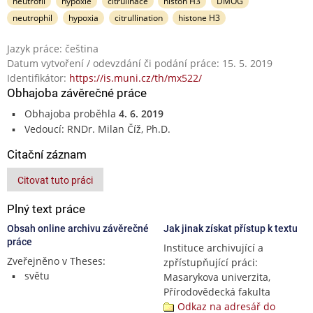
neutrofil
hypoxie
citrulinace
histon H3
DMOG
neutrophil
hypoxia
citrullination
histone H3
Jazyk práce: čeština
Datum vytvoření / odevzdání či podání práce: 15. 5. 2019
Identifikátor:
https://is.muni.cz/th/mx522/
Obhajoba závěrečné práce
Obhajoba proběhla
4. 6. 2019
Vedoucí: RNDr. Milan Číž, Ph.D.
Citační záznam
Citovat tuto práci
Plný text práce
Obsah online archivu závěrečné
Jak jinak získat přístup k textu
práce
Instituce archivující a
Zveřejněno v Theses:
zpřístupňující práci:
světu
Masarykova univerzita,
Přírodovědecká fakulta
Odkaz na adresář do