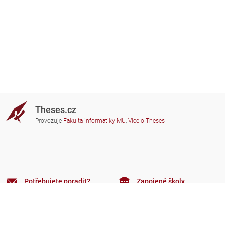
Theses.cz
Provozuje
Fakulta informatiky MU
,
Více o Theses
Potřebujete poradit?
Zapojené školy
theses@fi.muni.cz
Správci zapojených škol
Nápověda
Soukromí