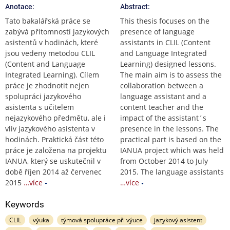
Anotace:
Abstract:
Tato bakalářská práce se
This thesis focuses on the
zabývá přítomností jazykových
presence of language
asistentů v hodinách, které
assistants in CLIL (Content
jsou vedeny metodou CLIL
and Language Integrated
(Content and Language
Learning) designed lessons.
Integrated Learning). Cílem
The main aim is to assess the
práce je zhodnotit nejen
collaboration between a
spolupráci jazykového
language assistant and a
asistenta s učitelem
content teacher and the
nejazykového předmětu, ale i
impact of the assistant´s
vliv jazykového asistenta v
presence in the lessons. The
hodinách. Praktická část této
practical part is based on the
práce je založena na projektu
IANUA project which was held
IANUA, který se uskutečnil v
from October 2014 to July
době říjen 2014 až červenec
2015. The language assistants
2015
…více
…více
Keywords
CLIL
výuka
týmová spolupráce při výuce
jazykový asistent