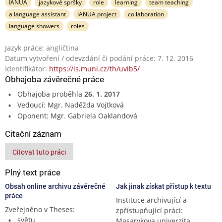
IANUA
jazykové spršky
role
learning
team teaching
a language assistant
IANUA project
collaboration
language showers
roles
Jazyk práce: angličtina
Datum vytvoření / odevzdání či podání práce: 7. 12. 2016
Identifikátor:
https://is.muni.cz/th/uvib5/
Obhajoba závěrečné práce
Obhajoba proběhla
26. 1. 2017
Vedoucí: Mgr. Naděžda Vojtková
Oponent: Mgr. Gabriela Oaklandová
Citační záznam
Citovat tuto práci
Plný text práce
Obsah online archivu závěrečné
Jak jinak získat přístup k textu
práce
Instituce archivující a
Zveřejněno v Theses:
zpřístupňující práci:
světu
Masarykova univerzita,