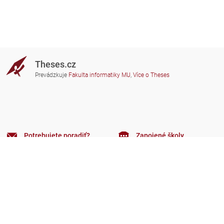
Theses.cz
Prevádzkuje
Fakulta informatiky MU
,
Více o Theses
Potrebujete poradiť?
Zapojené školy
theses@fi.muni.cz
Správcovia zapojených škôl
Nápoveda
Súkromie
Často kladené dotazy
Přístupnost
Zobrazit klasickou verzi