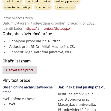
myš domácí
lacrimal proteins
salivary proteins
assortative mating
speciation
house mouse
Jazyk práce: Czech
Datum vytvoření / odevzdání či podání práce: 4. 5. 2022
Identifikátor:
https://is.muni.cz/th/toqqx/
Obhajoba závěrečné práce
Obhajoba proběhla
27. 6. 2022
Vedúci: prof. RNDr. Miloš Macholán, CSc.
Oponent: Mgr. Kateřina Janotová, Ph.D.
Citační záznam
Citovat tuto práci
Plný text práce
Obsah online archivu závěrečné
Jak jinak získat přístup k textu
práce
Instituce archivující a
Zveřejněno v Theses:
zpřístupňující práci:
světu
Masarykova univerzita,
Přírodovědecká fakulta