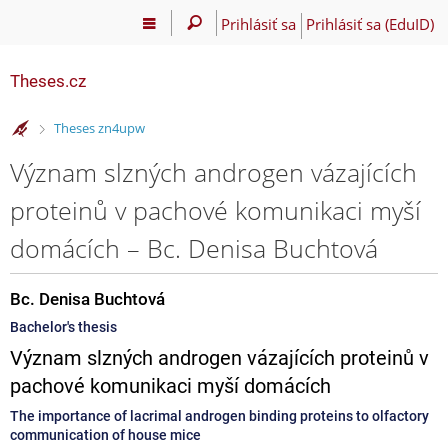
Prihlásiť sa
Prihlásiť sa (EduID)
Theses.cz
>
Theses zn4upw
Význam slzných androgen vázajících
proteinů v pachové komunikaci myší
domácích – Bc. Denisa Buchtová
Bc. Denisa Buchtová
Bachelor's thesis
Význam slzných androgen vázajících proteinů v
pachové komunikaci myší domácích
The importance of lacrimal androgen binding proteins to olfactory
communication of house mice