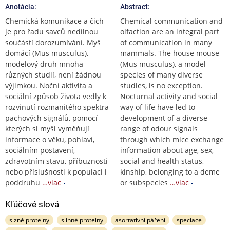
Anotácia:
Abstract:
Chemická komunikace a čich
Chemical communication and
je pro řadu savců nedílnou
olfaction are an integral part
součástí dorozumívání. Myš
of communication in many
domácí (Mus musculus),
mammals. The house mouse
modelový druh mnoha
(Mus musculus), a model
různých studií, není žádnou
species of many diverse
výjimkou. Noční aktivita a
studies, is no exception.
sociální způsob života vedly k
Nocturnal activity and social
rozvinutí rozmanitého spektra
way of life have led to
pachových signálů, pomocí
development of a diverse
kterých si myši vyměňují
range of odour signals
informace o věku, pohlaví,
through which mice exchange
sociálním postavení,
information about age, sex,
zdravotním stavu, příbuznosti
social and health status,
nebo příslušnosti k populaci i
kinship, belonging to a deme
poddruhu
…viac
or subspecies
…viac
Kľúčové slová
slzné proteiny
slinné proteiny
asortativní páření
speciace