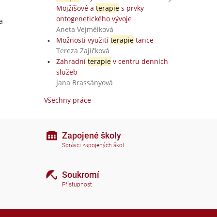
Mojžíšové a
terapie
s prvky
ontogenetického vývoje
a
Aneta Vejmělková
Možnosti využití
terapie
tance
Tereza Zajíčková
Zahradní
terapie
v centru denních
služeb
Jana Brassányová
Všechny práce
Zapojené školy
Správci zapojených škol
Soukromí
Přístupnost