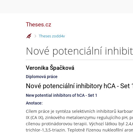
Theses.cz
>
Theses zodd4v
Nové potenciální inhibi
Veronika Špačková
Diplomová práce
Nové potenciální inhibitory hCA - Set 
New potential inhibitors of hCA - Set 1
Anotace:
Cílem práce je syntéza selektivních inhibitorů karbo
IX (CA IX), zinkového metaloenzymu regulujícího pH, p
cílenou protinádorovou terapii. Výchozí látkou byl 2,4,
trichlor-1,3,5-triazin. Teplotně řízenou nukleofilní ar