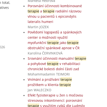
Markéta Hebrová
 total,
Porovnání účinnosti kombinované
atives
terapie
a
terapie
radiální rázovou
vlnou u pacientů s epicondylis
lateralis humeri
Martin JOZEK
Povědomí logopedů a spánkových
center o možnosti využití
myofunkční
terapie
jako
terapie
2026
obstrukční spánkové apnoe v ČR
Karolína ČERVINKOVÁ
Srovnání účinnosti manuální
terapie
a pohybové
terapie
v rehabilitaci
chronické bolesti dolní části zad
Mohammadamin TEIMORI
Vnímání a prožívání
terapie
prožitkem u klienta
terapie
Jan WALECZKO
Efekt fyzioterapie u žen s močovou
stresovou inkontinencí: porovnání
terapie
s využitím cviků dle Ludmily