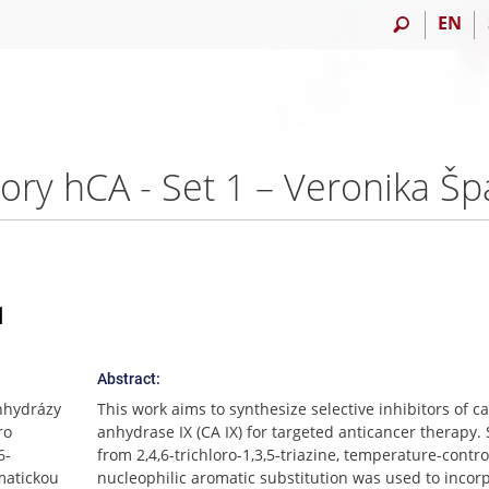
EN
tory hCA - Set 1 – Veronika Š
1
Abstract:
anhydrázy
This work aims to synthesize selective inhibitors of c
ro
anhydrase IX (CA IX) for targeted anticancer therapy. 
6-
from 2,4,6-trichloro-1,3,5-triazine, temperature-contro
omatickou
nucleophilic aromatic substitution was used to incor