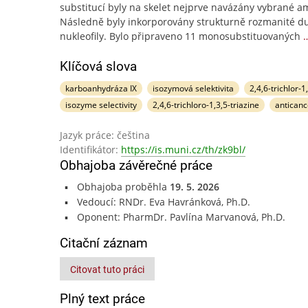
substitucí byly na skelet nejprve navázány vybrané a
Následně byly inkorporovány strukturně rozmanité du
nukleofily. Bylo připraveno 11 monosubstituovaných
Klíčová slova
karboanhydráza IX
isozymová selektivita
2,4,6-trichlor-1
isozyme selectivity
2,4,6-trichloro-1,3,5-triazine
anticanc
Jazyk práce: čeština
Identifikátor:
https://is.muni.cz/th/zk9bl/
Obhajoba závěrečné práce
Obhajoba proběhla
19. 5. 2026
Vedoucí: RNDr. Eva Havránková, Ph.D.
Oponent: PharmDr. Pavlína Marvanová, Ph.D.
Citační záznam
Citovat tuto práci
Plný text práce