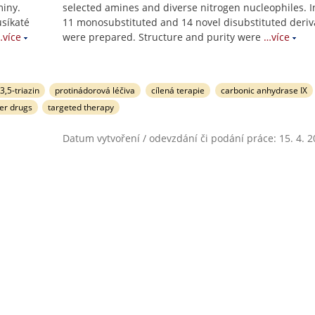
miny.
selected amines and diverse nitrogen nucleophiles. In
síkaté
11 monosubstituted and 14 novel disubstituted deriv
…více
were prepared. Structure and purity were
…více
,3,5-triazin
protinádorová léčiva
cílená terapie
carbonic anhydrase IX
er drugs
targeted therapy
Datum vytvoření / odevzdání či podání práce: 15. 4. 