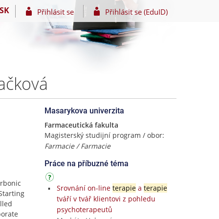
SK
Přihlásit se
Přihlásit se (EduID)
pačková
Masarykova univerzita
Farmaceutická fakulta
Magisterský studijní program / obor:
Farmacie / Farmacie
Práce na příbuzné téma
arbonic
Srovnání on-line
terapie
a
terapie
Starting
tváří v tvář klientovi z pohledu
lled
psychoterapeutů
porate