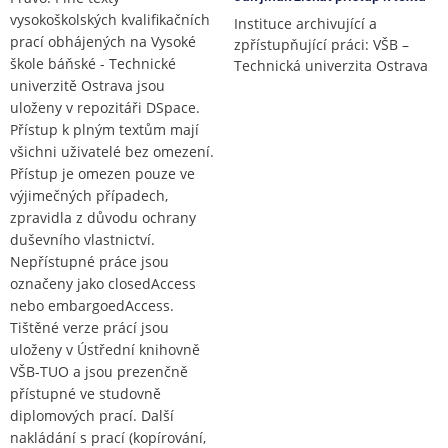
vysokoškolských kvalifikačních
Instituce archivující a
prací obhájených na Vysoké
zpřístupňující práci: VŠB –
škole báňské - Technické
Technická univerzita Ostrava
univerzitě Ostrava jsou
uloženy v repozitáři DSpace.
Přístup k plným textům mají
všichni uživatelé bez omezení.
Přístup je omezen pouze ve
výjimečných případech,
zpravidla z důvodu ochrany
duševního vlastnictví.
Nepřístupné práce jsou
označeny jako closedAccess
nebo embargoedAccess.
Tištěné verze prácí jsou
uloženy v Ústřední knihovně
VŠB-TUO a jsou prezenčně
přístupné ve studovně
diplomových prací. Další
nakládání s prací (kopírování,