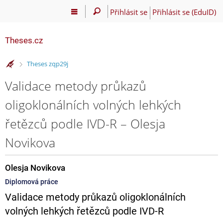
Přihlásit se
Přihlásit se (EduID)
Theses.cz
>
Theses zqp29j
Validace metody průkazů
oligoklonálních volných lehkých
řetězců podle IVD-R – Olesja
Novikova
Olesja Novikova
Diplomová práce
Validace metody průkazů oligoklonálních
volných lehkých řetězců podle IVD-R