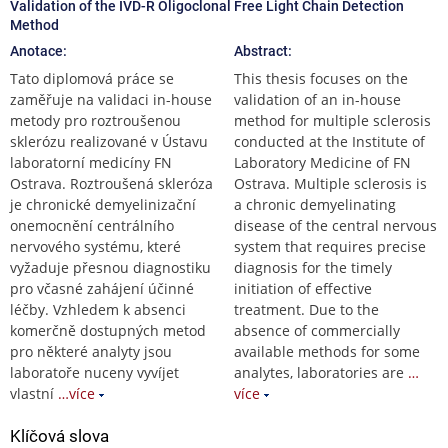
Validation of the IVD-R Oligoclonal Free Light Chain Detection
Method
Anotace:
Abstract:
Tato diplomová práce se
This thesis focuses on the
zaměřuje na validaci in-house
validation of an in-house
metody pro roztroušenou
method for multiple sclerosis
sklerózu realizované v Ústavu
conducted at the Institute of
laboratorní medicíny FN
Laboratory Medicine of FN
Ostrava. Roztroušená skleróza
Ostrava. Multiple sclerosis is
je chronické demyelinizační
a chronic demyelinating
onemocnění centrálního
disease of the central nervous
nervového systému, které
system that requires precise
vyžaduje přesnou diagnostiku
diagnosis for the timely
pro včasné zahájení účinné
initiation of effective
léčby. Vzhledem k absenci
treatment. Due to the
komerčně dostupných metod
absence of commercially
pro některé analyty jsou
available methods for some
laboratoře nuceny vyvíjet
analytes, laboratories are
…
vlastní
…více
více
Klíčová slova