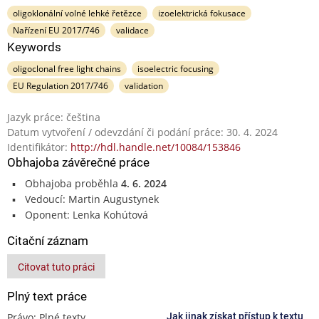
oligoklonální volné lehké řetězce
izoelektrická fokusace
Nařízení EU 2017/746
validace
Keywords
oligoclonal free light chains
isoelectric focusing
EU Regulation 2017/746
validation
Jazyk práce: čeština
Datum vytvoření / odevzdání či podání práce: 30. 4. 2024
Identifikátor:
http://hdl.handle.net/10084/153846
Obhajoba závěrečné práce
Obhajoba proběhla
4. 6. 2024
Vedoucí: Martin Augustynek
Oponent: Lenka Kohútová
Citační záznam
Citovat tuto práci
Plný text práce
Právo: Plné texty
Jak jinak získat přístup k textu