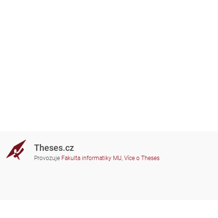
Theses.cz
Provozuje
Fakulta informatiky MU
,
Více o Theses
Potřebujete poradit?
Zapojené školy