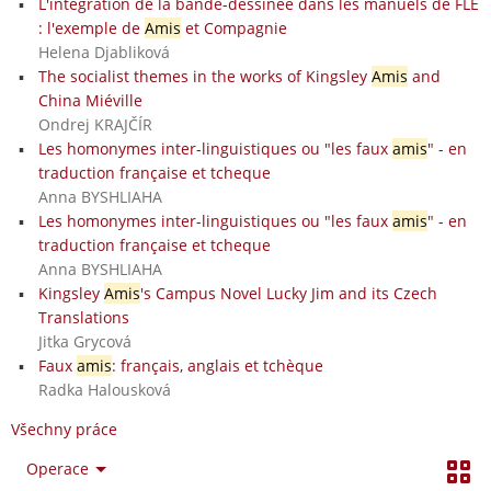
L'intégration de la bande-dessinée dans les manuels de FLE
: l'exemple de
Amis
et Compagnie
Helena Djabliková
The socialist themes in the works of Kingsley
Amis
and
China Miéville
Ondrej KRAJČÍR
Les homonymes inter-linguistiques ou "les faux
amis
" - en
traduction française et tcheque
Anna BYSHLIAHA
Les homonymes inter-linguistiques ou "les faux
amis
" - en
traduction française et tcheque
Anna BYSHLIAHA
Kingsley
Amis
's Campus Novel Lucky Jim and its Czech
Translations
Jitka Grycová
Faux
amis
: français, anglais et tchèque
Radka Halousková
Všechny práce
Operace