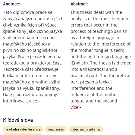
Anotace:
Abstract:
Tato diplomová práce se
This thesis deals with the
zabývá analýzou nejčastějších
analysis of the most frequent
chyb vznikajících při výuce
errors that occur in the
španělštiny jako cizího jazyka
process of teaching Spanish
s ohledem na interferenci
as a foreign language in
mateřského (českého) a
relation to the interference of
prvního cizího (anglického)
the mother tongue (Czech)
jazyka. Práce je rozdělena na
and the first foreign language
teoretickou a praktickou část.
(English). The thesis is divided
Teoretická část představuje
into a theoretical and a
lexikální interferenci a vliv
practical part. The theoretical
mateřského a prvního cizího
part presents lexical
jazyka na výuku španělštiny.
interference and the
Dále jsou rozebrány pojmy
influence of the mother
interlingva
…více
tongue and the second
…
více
Klíčová slova
lexikální interference
faux amis
internacionalismy