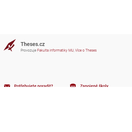
Theses.cz
Provozuje
Fakulta informatiky MU
,
Více o Theses
Potřebujete poradit?
Zapojené školy
theses@fi.muni.cz
Správci zapojených škol
Nápověda
Soukromí
Často kladené dotazy
Přístupnost
Zobrazit klasickou verzi