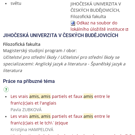
světu
JIHOČESKÁ UNIVERZITA V
ČESKÝCH BUDĚJOVICÍCH,
Filozofická fakulta
Odkaz na soubor do
lokálního úložiště instituce
JIHOČESKÁ UNIVERZITA V ČESKÝCH BUDĚJOVICÍCH
Filozofická fakulta
Magisterský studijní program / obor:
Učitelství pro střední školy / Učitelství pro střední školy se
specializacemi: Anglický jazyk a literatura - Španělský jazyk a
literatura
Práce na příbuzné téma
Les vrais
amis, amis
partiels et faux
amis
entre le
fran\c{c}ais et l'anglais
Pavla ZUBKOVÁ
Les vrais
amis, amis
partiels et faux
amis
entre le
fran\c{c}ais et le tch\`{e}que
Kristýna HAMPELOVÁ