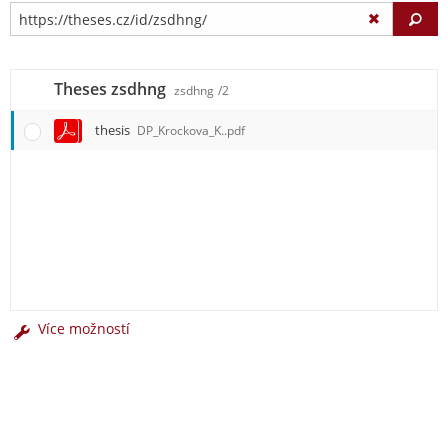
Vy
Theses zsdhng
zsdhng
/2
thesis
DP_Krockova_K..pdf
Více možností