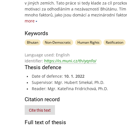
v jiných zemích. Tato práce si tedy klade za cíl prozk
motivaci za odhodláním a nezávazností Bhútánu. Tím
mnoho faktorů, jako jsou domácí a mezinárodní fakto
more
Keywords
Bhutan
Non-Democratic
Human Rights
Ratification
Language used: English
Identifier:
https://is.muni.cz/th/yqnfo/
Thesis defence
Date of defence:
10. 1. 2022
Supervisor: Mgr. Hubert Smekal, Ph.D.
Reader: Mgr. Kateřina Fridrichová, Ph.D.
Citation record
Cite this text
Full text of thesis