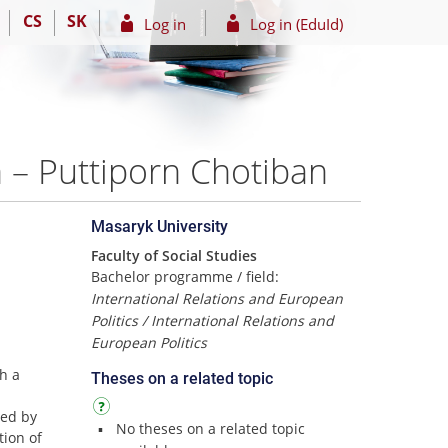
CS
SK
Log in
Log in (EduId)
 – Puttiporn Chotiban
Masaryk University
Faculty of Social Studies
Bachelor programme / field:
International Relations and European
Politics / International Relations and
European Politics
h a
Theses on a related topic
sed by
No theses on a related topic
tion of