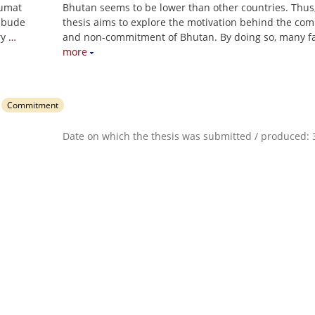
oumat
Bhutan seems to be lower than other countries. Thus,
 bude
thesis aims to explore the motivation behind the co
ry
…
and non-commitment of Bhutan. By doing so, many f
more
Commitment
Date on which the thesis was submitted / produced: 3