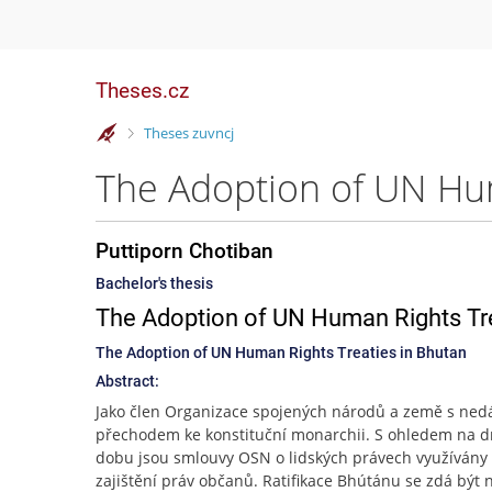
Theses.cz
>
Theses zuvncj
The Adoption of UN Hum
Puttiporn Chotiban
Bachelor's thesis
The Adoption of UN Human Rights Tre
The Adoption of UN Human Rights Treaties in Bhutan
Abstract:
Jako člen Organizace spojených národů a země s ne
přechodem ke konstituční monarchii. S ohledem na d
dobu jsou smlouvy OSN o lidských právech využívány 
zajištění práv občanů. Ratifikace Bhútánu se zdá být n