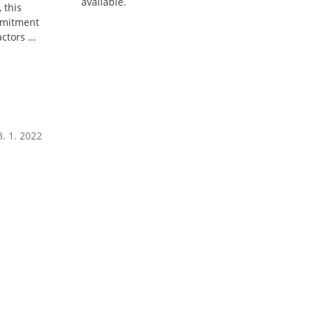
available.
 this
mmitment
actors
…
. 1. 2022