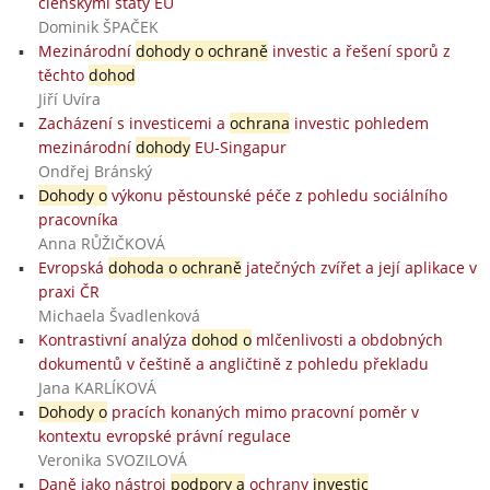
členskými státy EU
Dominik ŠPAČEK
Mezinárodní
dohody o ochraně
investic a řešení sporů z
těchto
dohod
Jiří Uvíra
Zacházení s investicemi a
ochrana
investic pohledem
mezinárodní
dohody
EU-Singapur
Ondřej Bránský
Dohody o
výkonu pěstounské péče z pohledu sociálního
pracovníka
Anna RŮŽIČKOVÁ
Evropská
dohoda o ochraně
jatečných zvířet a její aplikace v
praxi ČR
Michaela Švadlenková
Kontrastivní analýza
dohod o
mlčenlivosti a obdobných
dokumentů v češtině a angličtině z pohledu překladu
Jana KARLÍKOVÁ
Dohody o
pracích konaných mimo pracovní poměr v
kontextu evropské právní regulace
Veronika SVOZILOVÁ
Daně jako nástroj
podpory a
ochrany
investic