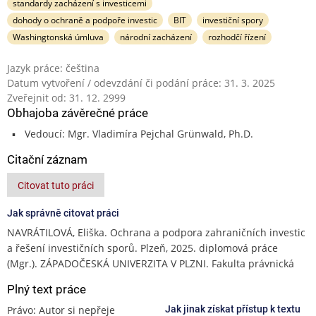
standardy zacházení s investicemi
dohody o ochraně a podpoře investic
BIT
investiční spory
Washingtonská úmluva
národní zacházení
rozhodčí řízení
Jazyk práce: čeština
Datum vytvoření / odevzdání či podání práce: 31. 3. 2025
Zveřejnit od: 31. 12. 2999
Obhajoba závěrečné práce
Vedoucí: Mgr. Vladimíra Pejchal Grünwald, Ph.D.
Citační záznam
Citovat tuto práci
Jak správně citovat práci
NAVRÁTILOVÁ, Eliška. Ochrana a podpora zahraničních investic
a řešení investičních sporů. Plzeň, 2025. diplomová práce
(Mgr.). ZÁPADOČESKÁ UNIVERZITA V PLZNI. Fakulta právnická
Plný text práce
Právo: Autor si nepřeje
Jak jinak získat přístup k textu