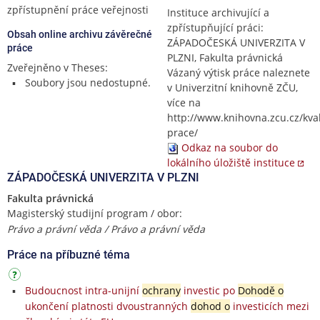
zpřístupnění práce veřejnosti
Instituce archivující a
zpřístupňující práci:
Obsah online archivu závěrečné
ZÁPADOČESKÁ UNIVERZITA V
práce
PLZNI, Fakulta právnická
Zveřejněno v Theses:
Vázaný výtisk práce naleznete
Soubory jsou nedostupné.
v Univerzitní knihovně ZČU,
více na
http://www.knihovna.zcu.cz/kval
prace/
Odkaz na soubor do
lokálního úložiště instituce
ZÁPADOČESKÁ UNIVERZITA V PLZNI
Fakulta právnická
Magisterský studijní program / obor:
Právo a právní věda / Právo a právní věda
Práce na příbuzné téma
Budoucnost intra-unijní
ochrany
investic po
Dohodě o
ukončení platnosti dvoustranných
dohod o
investicích mezi