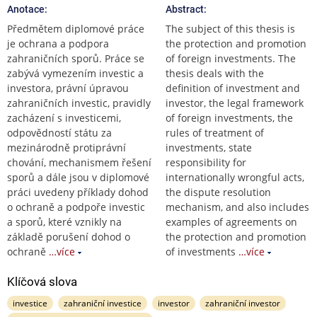
Anotace:
Abstract:
Předmětem diplomové práce
The subject of this thesis is
je ochrana a podpora
the protection and promotion
zahraničních sporů. Práce se
of foreign investments. The
zabývá vymezením investic a
thesis deals with the
investora, právní úpravou
definition of investment and
zahraničních investic, pravidly
investor, the legal framework
zacházení s investicemi,
of foreign investments, the
odpovědností státu za
rules of treatment of
mezinárodně protiprávní
investments, state
chování, mechanismem řešení
responsibility for
sporů a dále jsou v diplomové
internationally wrongful acts,
práci uvedeny příklady dohod
the dispute resolution
o ochraně a podpoře investic
mechanism, and also includes
a sporů, které vznikly na
examples of agreements on
základě porušení dohod o
the protection and promotion
ochraně
…více
of investments
…více
Klíčová slova
investice
zahraniční investice
investor
zahraniční investor