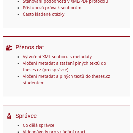
Stahování podobností v XML/PDF protokolu
Přístupová práva k souborům
Často kladené otázky
Přenos dat
Vytvoření XML souboru s metadaty
Vložení metadat a stažení plných textů do
theses.cz (pro správce)
Vložení metadat a plných textů do theses.cz
studentem
Správce
Co dělá správce
Videonávody pro vkládání prací