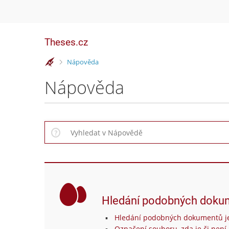
Theses.cz
>
Nápověda
Nápověda
Hledání podobných doku
Hledání podobných dokumentů je
Označení souboru, zda je či není 