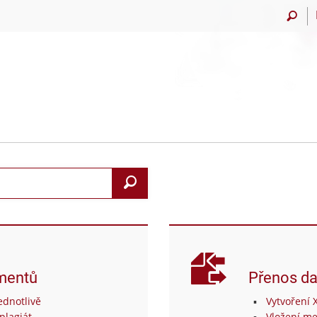
Vyhledat
mentů
Přenos da
dnotlivě
Vytvoření 
plagiát
Vložení me