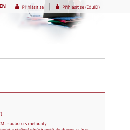
EN
Přihlásit se
Přihlásit se (EduID)
t
XML souboru s metadaty
tadat a stažení plných textů do theses.cz (pro