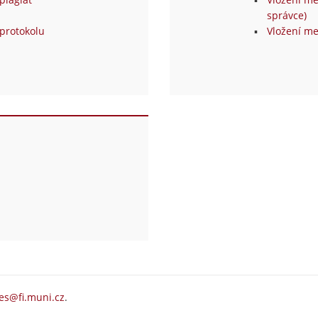
správce)
protokolu
Vložení me
es@fi.muni.cz
.