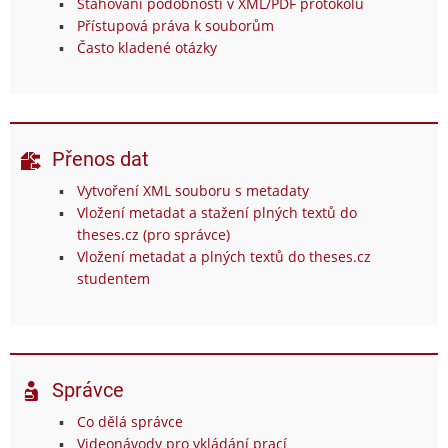
Stahování podobností v XML/PDF protokolu
Přístupová práva k souborům
Často kladené otázky
Přenos dat
Vytvoření XML souboru s metadaty
Vložení metadat a stažení plných textů do
theses.cz (pro správce)
Vložení metadat a plných textů do theses.cz
studentem
Správce
Co dělá správce
Videonávody pro vkládání prací