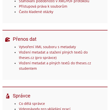
Stahování podobností v XML/PDF protokolu
Přístupová práva k souborům
Často kladené otázky
Přenos dat
Vytvoření XML souboru s metadaty
Vložení metadat a stažení plných textů do
theses.cz (pro správce)
Vložení metadat a plných textů do theses.cz
studentem
Správce
Co dělá správce
Videonávody pro vkládání prací