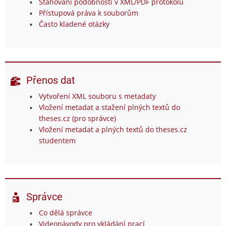
Stahování podobností v XML/PDF protokolu
Přístupová práva k souborům
Často kladené otázky
Přenos dat
Vytvoření XML souboru s metadaty
Vložení metadat a stažení plných textů do
theses.cz (pro správce)
Vložení metadat a plných textů do theses.cz
studentem
Správce
Co dělá správce
Videonávody pro vkládání prací