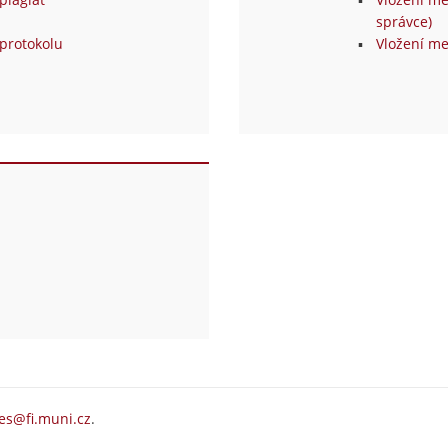
správce)
protokolu
Vložení me
es@fi.muni.cz
.