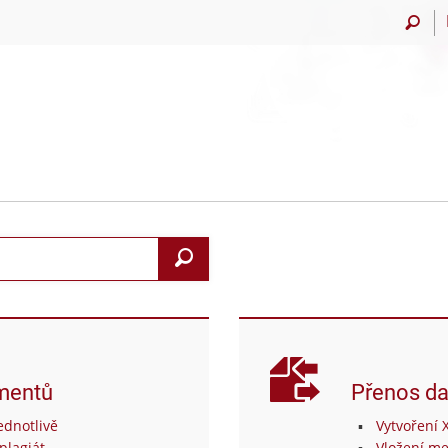
Vyhledat
mentů
Přenos da
dnotlivě
Vytvoření 
plagiát
Vložení me