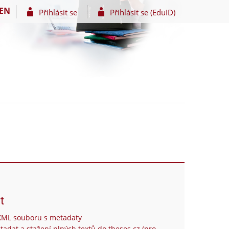
EN
Přihlásit se
Přihlásit se (EduID)
t
XML souboru s metadaty
tadat a stažení plných textů do theses.cz (pro