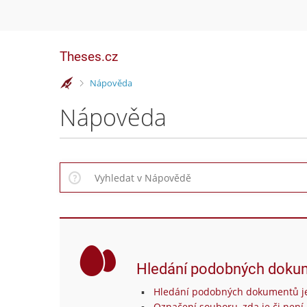
Theses.cz
>
Nápověda
Nápověda
Hledání podobných doku
Hledání podobných dokumentů je
Označení souboru, zda je či není 