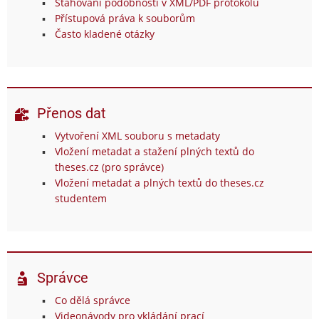
Stahování podobností v XML/PDF protokolu
Přístupová práva k souborům
Často kladené otázky
Přenos dat
Vytvoření XML souboru s metadaty
Vložení metadat a stažení plných textů do
theses.cz (pro správce)
Vložení metadat a plných textů do theses.cz
studentem
Správce
Co dělá správce
Videonávody pro vkládání prací