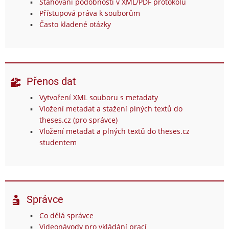
Stahování podobností v XML/PDF protokolu
Přístupová práva k souborům
Často kladené otázky
Přenos dat
Vytvoření XML souboru s metadaty
Vložení metadat a stažení plných textů do
theses.cz (pro správce)
Vložení metadat a plných textů do theses.cz
studentem
Správce
Co dělá správce
Videonávody pro vkládání prací