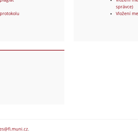
správce)
protokolu
Vložení me
es@fi.muni.cz
.