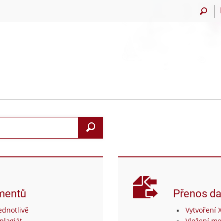
Vyhledat
mentů
Přenos da
dnotlivě
Vytvoření 
plagiát
Vložení me