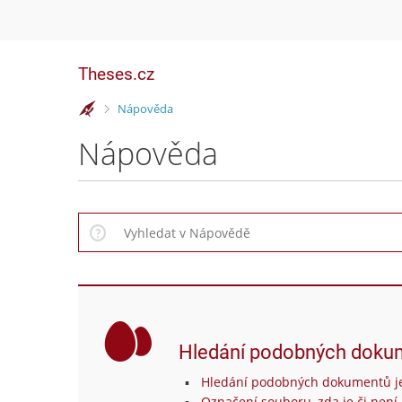
Theses.cz
>
Nápověda
Nápověda
Hledání podobných doku
Hledání podobných dokumentů je
Označení souboru, zda je či není 