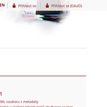
EN
Přihlásit se
Přihlásit se (EduID)
t
XML souboru s metadaty
tadat a stažení plných textů do theses.cz (pro