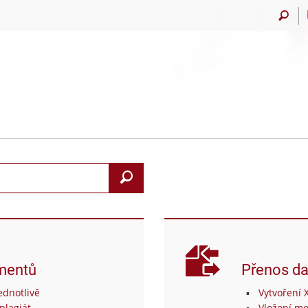
Vyhledat
mentů
Přenos da
dnotlivě
Vytvoření 
plagiát
Vložení me