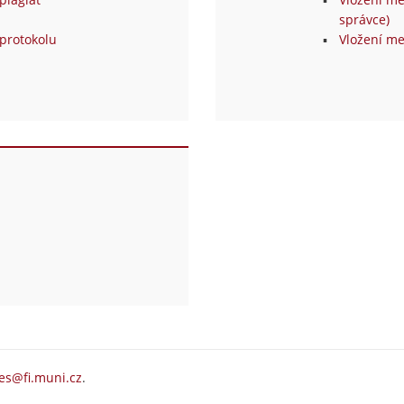
správce)
protokolu
Vložení me
es@fi.muni.cz
.