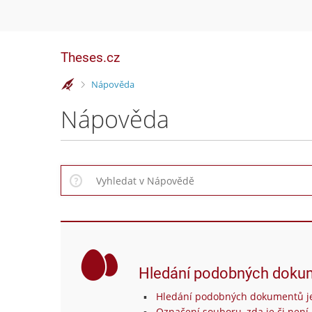
Theses.cz
>
Nápověda
Nápověda
Hledání podobných doku
Hledání podobných dokumentů je
Označení souboru, zda je či není 