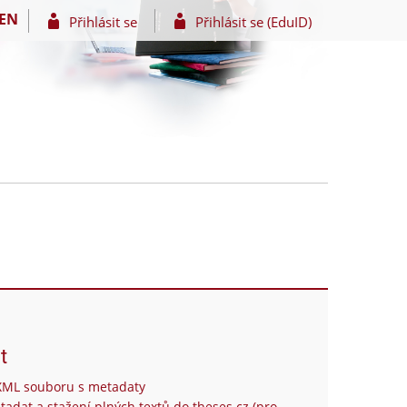
EN
Přihlásit se
Přihlásit se (EduID)
t
XML souboru s metadaty
tadat a stažení plných textů do theses.cz (pro