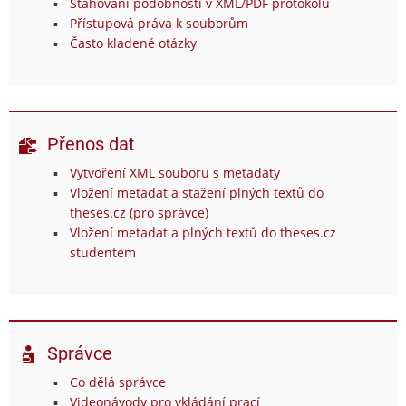
Stahování podobností v XML/PDF protokolu
Přístupová práva k souborům
Často kladené otázky
Přenos dat
Vytvoření XML souboru s metadaty
Vložení metadat a stažení plných textů do
theses.cz (pro správce)
Vložení metadat a plných textů do theses.cz
studentem
Správce
Co dělá správce
Videonávody pro vkládání prací