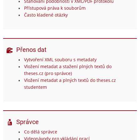
Stahování podobností v XML/PDF protokolu
Přístupová práva k souborům
Často kladené otázky
Přenos dat
Vytvoření XML souboru s metadaty
Vložení metadat a stažení plných textů do
theses.cz (pro správce)
Vložení metadat a plných textů do theses.cz
studentem
Správce
Co dělá správce
Videonávody pro vkládání prací