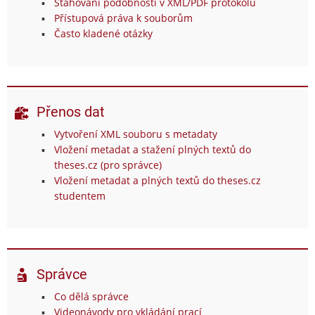
Stahování podobností v XML/PDF protokolu
Přístupová práva k souborům
Často kladené otázky
Přenos dat
Vytvoření XML souboru s metadaty
Vložení metadat a stažení plných textů do
theses.cz (pro správce)
Vložení metadat a plných textů do theses.cz
studentem
Správce
Co dělá správce
Videonávody pro vkládání prací