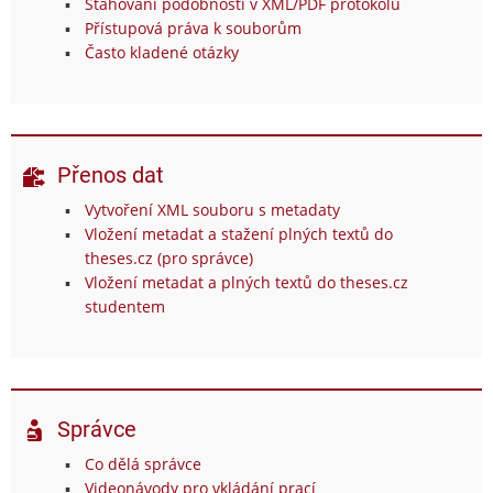
Stahování podobností v XML/PDF protokolu
Přístupová práva k souborům
Často kladené otázky
Přenos dat
Vytvoření XML souboru s metadaty
Vložení metadat a stažení plných textů do
theses.cz (pro správce)
Vložení metadat a plných textů do theses.cz
studentem
Správce
Co dělá správce
Videonávody pro vkládání prací