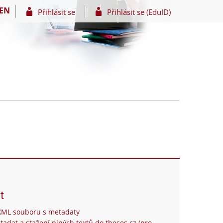
EN
Přihlásit se
Přihlásit se (EduID)
t
XML souboru s metadaty
tadat a stažení plných textů do theses.cz (pro