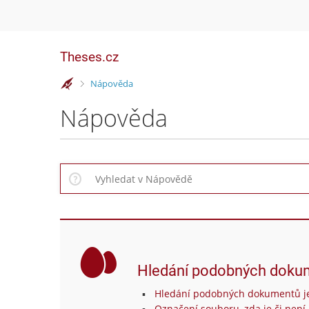
Theses.cz
>
Nápověda
Nápověda
Hledání podobných doku
Hledání podobných dokumentů je
Označení souboru, zda je či není 