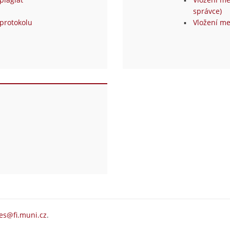
správce)
protokolu
Vložení me
es@fi.muni.cz
.