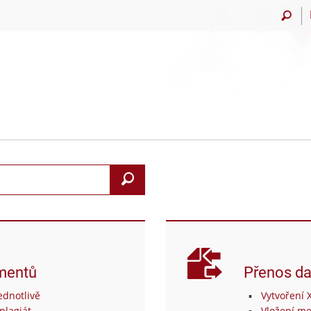
Vyhledat
mentů
Přenos da
dnotlivě
Vytvoření 
plagiát
Vložení me