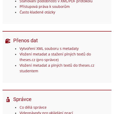
Stahování podobností v XML/PDF protokolu
Přístupová práva k souborům
Často kladené otázky
Přenos dat
Vytvoření XML souboru s metadaty
Vložení metadat a stažení plných textů do
theses.cz (pro správce)
Vložení metadat a plných textů do theses.cz
studentem
Správce
Co dělá správce
Videonávody pro vkládání prací